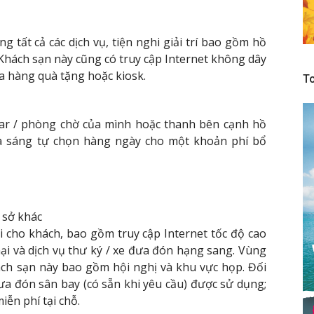
g tất cả các dịch vụ, tiện nghi giải trí bao gồm hồ
. Khách sạn này cũng có truy cập Internet không dây
ửa hàng quà tặng hoặc kiosk.
To
bar / phòng chờ của mình hoặc thanh bên cạnh hồ
a sáng tự chọn hàng ngày cho một khoản phí bổ
 sở khác
i cho khách, bao gồm truy cập Internet tốc độ cao
ại và dịch vụ thư ký / xe đưa đón hạng sang. Vùng
hách sạn này bao gồm hội nghị và khu vực họp. Đối
ưa đón sân bay (có sẵn khi yêu cầu) được sử dụng;
iễn phí tại chỗ.