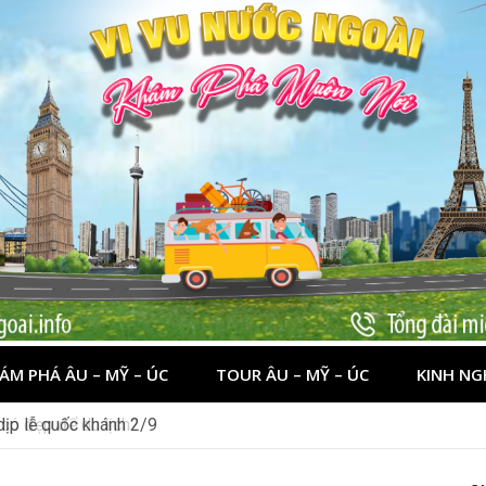
ÁM PHÁ ÂU – MỸ – ÚC
TOUR ÂU – MỸ – ÚC
KINH NG
 có đẹp để du lịch?