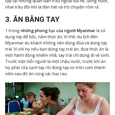
tập tại những quán bán trầu ngoài vỉa hè, uống nước,
nhai trầu đôi khi là đàn hát và trò chuyện rôm rả.
3. ĂN BẰNG TAY
1 trong
những phong tục của người Myanmar
là sử
dụng tay để bốc, nắm thức ăn. Vì thế, du lịch đến
Myanmar du khách không nên dùng đũa và dùng tay
trái. Vì với họ nếu bạn dùng tay trái ăn, đưa thức ăn là
một hành động khiếm nhã, tay trái chỉ dùng đi vệ sinh.
Trước mặt mỗi người là một chậu nước, trước khi ăn
họ phải rửa sạch tay rồi dùng tay vo tròn cơm thành
nắm sau đó ăn cùng các loại rau.