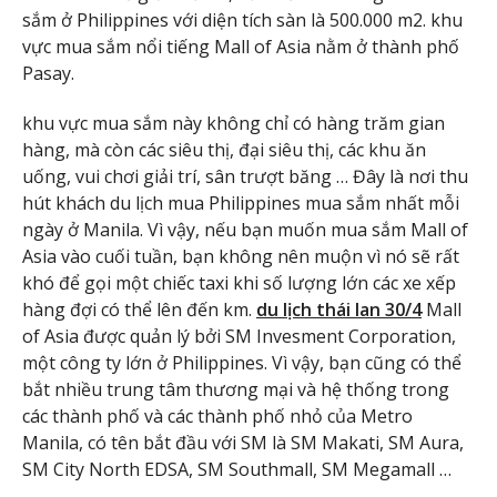
sắm ở Philippines với diện tích sàn là 500.000 m2. khu
vực mua sắm nổi tiếng Mall of Asia nằm ở thành phố
Pasay.
khu vực mua sắm này không chỉ có hàng trăm gian
hàng, mà còn các siêu thị, đại siêu thị, các khu ăn
uống, vui chơi giải trí, sân trượt băng … Đây là nơi thu
hút khách du lịch mua Philippines mua sắm nhất mỗi
ngày ở Manila. Vì vậy, nếu bạn muốn mua sắm Mall of
Asia vào cuối tuần, bạn không nên muộn vì nó sẽ rất
khó để gọi một chiếc taxi khi số lượng lớn các xe xếp
hàng đợi có thể lên đến km.
du lịch thái lan 30/4
Mall
of Asia được quản lý bởi SM Invesment Corporation,
một công ty lớn ở Philippines. Vì vậy, bạn cũng có thể
bắt nhiều trung tâm thương mại và hệ thống trong
các thành phố và các thành phố nhỏ của Metro
Manila, có tên bắt đầu với SM là SM Makati, SM Aura,
SM City North EDSA, SM Southmall, SM Megamall …