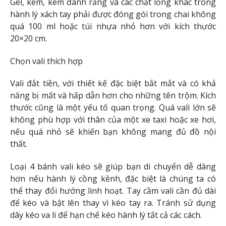
Gel, kem, kem đánh răng và các chất lỏng khác trong
hành lý xách tay phải được đóng gói trong chai không
quá 100 ml hoặc túi nhựa nhỏ hơn với kích thước
20×20 cm.
Chọn vali thích hợp
Vali đắt tiền, với thiết kế đặc biệt bắt mắt và có khả
năng bị mất và hấp dẫn hơn cho những tên trộm. Kích
thước cũng là một yếu tố quan trọng. Quá vali lớn sẽ
không phù hợp với thân của một xe taxi hoặc xe hơi,
nếu quá nhỏ sẽ khiến bạn không mang đủ đồ nội
thất.
Loại 4 bánh vali kéo sẽ giúp bạn di chuyển dễ dàng
hơn nếu hành lý cồng kềnh, đặc biệt là chúng ta có
thể thay đổi hướng linh hoạt. Tay cầm vali cần đủ dài
để kéo và bật lên thay vì kéo tay ra. Tránh sử dụng
dây kéo va li để hạn chế kéo hành lý tất cả các cách.