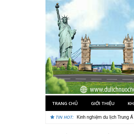
Skip
to
content
TRANG CHỦ
GIỚI THIỆU
KH
TIN HOT:
Du lịch Maldives – Lần đầu 