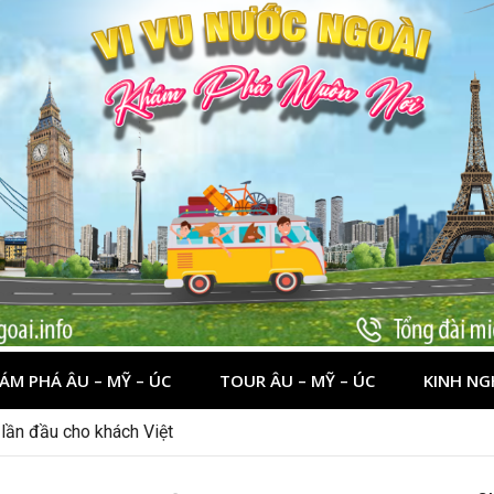
ÁM PHÁ ÂU – MỸ – ÚC
TOUR ÂU – MỸ – ÚC
KINH NG
nên đi đâu, chơi gì?