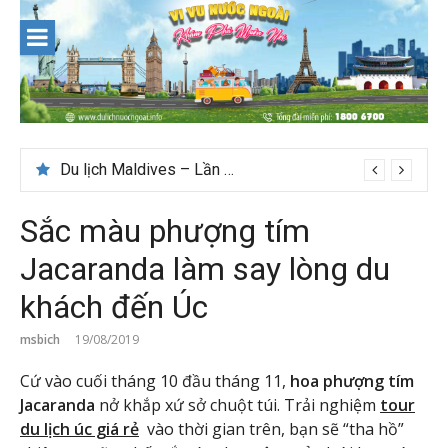
Skip
to
content
Du lịch Maldives – Lần đầu nên đi đâu, chơi gì?
Nên du lịch ở đâu ” giá tốt” dịp lễ quốc khánh 2/9
Sắc màu phượng tím
Jacaranda làm say lòng du
khách đến Úc
msbich
19/08/2019
Cứ vào cuối tháng 10 đầu tháng 11,
hoa phượng tím
Jacaranda
nở khắp xứ sở chuột túi. Trải nghiệm
tour
du lịch úc giá rẻ
vào thời gian trên, bạn sẽ “tha hồ”