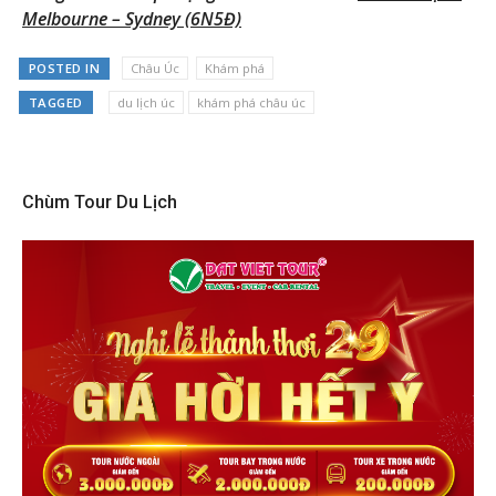
Melbourne – Sydney (6N5Đ)
POSTED IN
Châu Úc
Khám phá
TAGGED
du lịch úc
khám phá châu úc
Chùm Tour Du Lịch