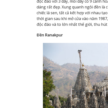
độc đáo với 3 dãy, mỗi dãy có 9 cánh h
dáng rất đẹp. Xung quanh ngôi đền là 
chiếc lá sen, tất cả kết hợp với nhau 
thời gian sau khi mở cửa vào năm 1987,
độc đáo và to lớn nhất thế giới, thu h
Đền Ranakpur