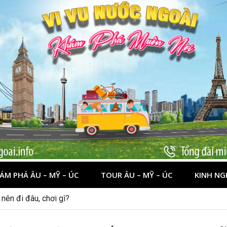
ÁM PHÁ ÂU – MỸ – ÚC
TOUR ÂU – MỸ – ÚC
KINH NG
 dịp lễ quốc khánh 2/9