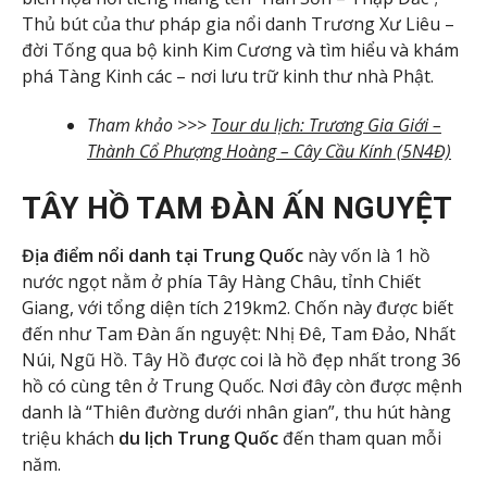
Thủ bút của thư pháp gia nổi danh Trương Xư Liêu –
đời Tống qua bộ kinh Kim Cương và tìm hiểu và khám
phá Tàng Kinh các – nơi lưu trữ kinh thư nhà Phật.
Tham khảo >>>
Tour du lịch: Trương Gia Giới –
Thành Cổ Phượng Hoàng – Cây Cầu Kính (5N4Đ)
TÂY HỒ TAM ĐÀN ẤN NGUYỆT
Địa điểm nổi danh tại Trung Quốc
này vốn là 1 hồ
nước ngọt nằm ở phía Tây Hàng Châu, tỉnh Chiết
Giang, với tổng diện tích 219km2. Chốn này được biết
đến như Tam Đàn ấn nguyệt: Nhị Đê, Tam Đảo, Nhất
Núi, Ngũ Hồ. Tây Hồ được coi là hồ đẹp nhất trong 36
hồ có cùng tên ở Trung Quốc. Nơi đây còn được mệnh
danh là “Thiên đường dưới nhân gian”, thu hút hàng
triệu khách
du lịch Trung Quốc
đến tham quan mỗi
năm.