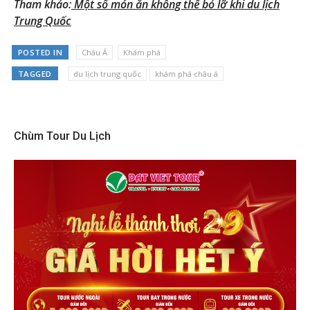
Tham khảo:
Một số món ăn không thể bỏ lỡ khi du lịch
Trung Quốc
POSTED IN
Châu Á
Khám phá
TAGGED
du lịch trung quốc
khám phá châu á
Chùm Tour Du Lịch