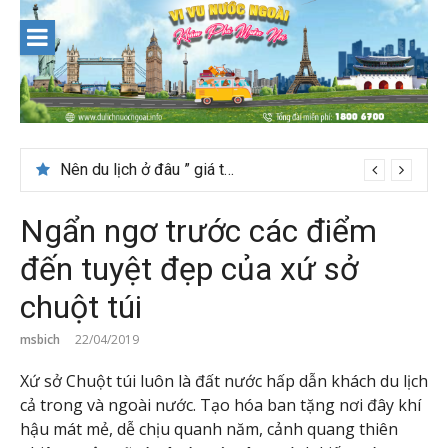
Skip
to
content
Nên du lịch ở đâu ” giá tốt” dịp lễ quốc khánh 2/9
Ngẩn ngơ trước các điểm
đến tuyệt đẹp của xứ sở
chuột túi
msbich
22/04/2019
Xứ sở Chuột túi luôn là đất nước hấp dẫn khách du lịch
cả trong và ngoài nước. Tạo hóa ban tặng nơi đây khí
hậu mát mẻ, dễ chịu quanh năm, cảnh quang thiên