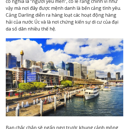
có nghĩa là “người yêu mến”, có lẽ rằng chính vì như
vậy mà nơi đây được mệnh danh là bến cảng tình yêu.
Cảng Darling diễn ra hàng loạt các hoạt động hàng
hải của nước Úc và là nơi chứng kiến sự di cư của đại
da số dân nhiều thế hệ.
Bạn chắc chắn sẽ ngẩn ngơ trước khung cảnh mộng