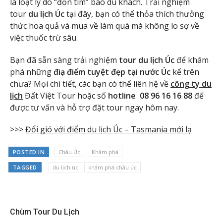
là loạt lý do “đốn tim” bao du khách. Trải nghiệm
tour
du lịch Úc
tại đây, bạn có thể thỏa thích thưởng
thức hoa quả và mua về làm quà mà không lo sợ về
việc thuốc trừ sâu.
Bạn đã sẵn sàng trải nghiệm
tour du lịch Úc
để khám
phá những
điạ điểm tuyệt đẹp tại nước Úc
kể trên
chưa? Mọi chi tiết, các bạn có thể liên hệ về
công ty du
lịch
Đất Việt Tour hoặc số
hotline 08 96 16 16 88
để
được tư vấn và hỗ trợ đặt tour ngay hôm nay.
>>>
Đổi gió với điểm du lịch Úc – Tasmania mới lạ
POSTED IN
Châu Úc
Khám phá
TAGGED
du lịch úc
khám phá châu úc
Chùm Tour Du Lịch