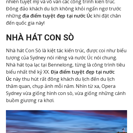
nhiên tuyệt mỹ và vô vàn các công trình kiến trúc.
Đông đảo khách du lịch không khỏi ngẩn ngơ trước
những
địa điểm tuyệt đẹp tại nước Úc
khi đặt chân
đến quốc gia này!
NHÀ HÁT CON SÒ
Nhà hát Con Sò là kiệt tác kiến trúc, được coi như biểu
tượng của Sydney nói riêng và nước Úc nói chung.
Nhà hát tọa lạc tại Bennelong, từng là công trình tiêu
biểu nhất thế kỷ XX.
Địa điểm tuyệt đẹp tại nước
Úc
này thu hút rất đông khách du lịch đến du lịch
thăm quan, chụp ảnh mỗi năm. Nhìn từ xa, Opera
Sydney vừa giống hình con sò, vừa giống những cánh
buồm giương ra khơi.