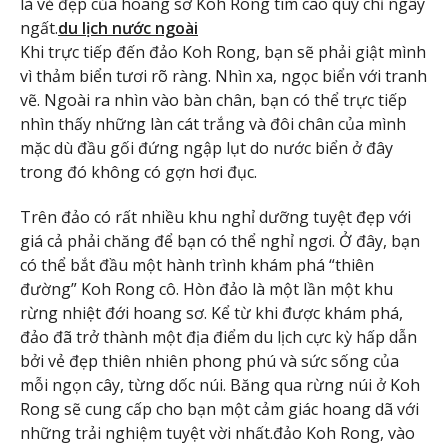
là vẻ đẹp của hoang sơ Koh Rong tim cao quý chỉ ngây
ngất.
du lịch nước ngoài
Khi trực tiếp đến đảo Koh Rong, bạn sẽ phải giật mình
vì thảm biển tươi rõ ràng. Nhìn xa, ngọc biển với tranh
vẽ. Ngoài ra nhìn vào bàn chân, bạn có thể trực tiếp
nhìn thấy những làn cát trắng và đôi chân của mình
mặc dù đầu gối đứng ngập lụt do nước biển ở đây
trong đó không có gợn hơi đục.
Trên đảo có rất nhiều khu nghỉ dưỡng tuyệt đẹp với
giá cả phải chăng để bạn có thể nghỉ ngơi. Ở đây, bạn
có thể bắt đầu một hành trình khám phá “thiên
đường” Koh Rong cô. Hòn đảo là một lần một khu
rừng nhiệt đới hoang sơ. Kể từ khi được khám phá,
đảo đã trở thành một địa điểm du lịch cực kỳ hấp dẫn
bởi vẻ đẹp thiên nhiên phong phú và sức sống của
mỗi ngọn cây, từng dốc núi. Băng qua rừng núi ở Koh
Rong sẽ cung cấp cho bạn một cảm giác hoang dã với
những trải nghiệm tuyệt vời nhất.đảo Koh Rong, vào