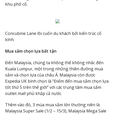
khu phố cổ.
Concubine Lane lôi cuốn du khách bởi kiến trúc cổ
kính.
Mua sắm chọn lựa bất tận
Đến Malaysia, chúng ta không thể không nhắc đến
Kuala Lumpur, một trong những thiên đường mua
sắm và chọn lựa của châu Á. Malaysia còn được
Expedia UK bình chọn là “Điểm đến mua sắm chọn lựa
tốt thứ 5 trên thế giới” với các trung tâm mua sắm
outlet mall phủ khắp cả nước.
Thêm vào đó, 3 mùa mua sắm lớn thường niên là
Malaysia Super Sale (1/2 – 15/3), Malaysia Mega Sale