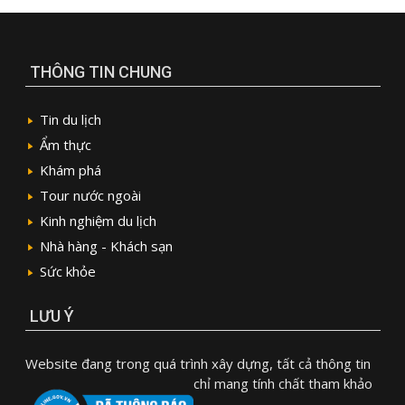
THÔNG TIN CHUNG
Tin du lịch
Ẩm thực
Khám phá
Tour nước ngoài
Kinh nghiệm du lịch
Nhà hàng - Khách sạn
Sức khỏe
LƯU Ý
Website đang trong quá trình xây dựng, tất cả thông tin
chỉ mang tính chất tham khảo