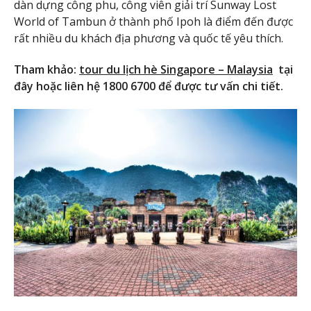
dàn dựng công phu, công viên giải trí Sunway Lost
World of Tambun ở thành phố Ipoh là điểm đến được
rất nhiều du khách địa phương và quốc tế yêu thích.
Tham khảo:
tour du lịch hè Singapore – Malaysia
tại
đây hoặc liên hệ 1800 6700 để được tư vấn chi tiết.