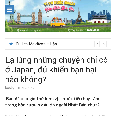
Skip
to
content
Nên du lịch ở đâu ” giá tốt” dịp lễ quốc khánh 2/9
Lạ lùng những chuyện chỉ có
ở Japan, đủ khiến bạn hại
não không?
baoky
05/12/2017
Bạn đã bao giờ thử kem vị… nước tiểu hay tắm
trong bồn rượu ở đâu đó ngoài Nhật Bản chưa?