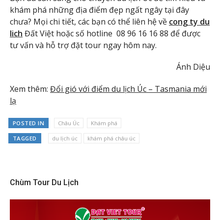
khám phá những địa điểm đẹp ngất ngây tại đây
chưa? Mọi chi tiết, các bạn có thể liên hệ về
cong ty du
lich
Đất Việt hoặc số hotline 08 96 16 16 88 để được
tư vấn và hỗ trợ đặt tour ngay hôm nay.
Ánh Diệu
Xem thêm:
Đổi gió với điểm du lịch Úc – Tasmania mới
lạ
POSTED IN
Châu Úc
Khám phá
TAGGED
du lịch úc
khám phá châu úc
Chùm Tour Du Lịch