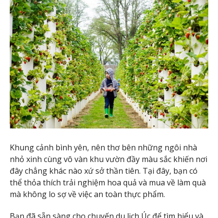
Khung cảnh bình yên, nên thơ bên những ngôi nhà
nhỏ xinh cùng vô vàn khu vườn đầy màu sắc khiến nơi
đây chẳng khác nào xứ sở thần tiên. Tại đây, bạn có
thể thỏa thích trải nghiệm hoa quả và mua về làm quà
mà không lo sợ về việc an toàn thực phẩm.
Bạn đã sẵn sàng cho chuyến du lịch Úc để tìm hiểu và