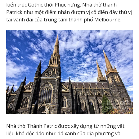
kiến trúc Gothic thời Phục hưng. Nhà thờ thánh
Patrick như một điểm nhấn đượm vị cổ điển đầy thú vị
tại vành đai của trung tâm thành phố Melbourne.
Nhà thờ Thánh Patric được xây dựng từ những vật
liệu khá độc đáo như: đá xanh của địa phương và