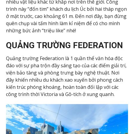
nhiều vật liệu khác từ khắp nơi trên thế giới. Công
trình này “đốn tim” khách du lịch Úc bởi hai tháp ngọn
ở mặt trước, cao khoảng 61 m. Đến nơi đây, bạn đừng
quên chụp vài tấm hình làm kỉ niệm để có cho mình
những bức ảnh “triệu like” nhé!
QUẢNG TRƯỜNG FEDERATION
Quảng trường Federation là 1 quần thể văn hóa độc
đáo với sự pha trộn đầy sáng tạo của các điểm giải trí,
viện bảo tàng và phòng trưng bày nghệ thuật. Nơi
đây khiến nhiều du khách xao xuyến bởi phong cách
kiến trúc phóng khoáng, hoàn toàn đối lập với các
công trình thời Victoria và Gô-tích ở xung quanh.