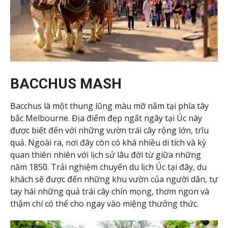
BACCHUS MASH
Bacchus là một thung lũng màu mỡ nằm tại phía tây
bắc Melbourne. Địa điểm đẹp ngất ngây tại Úc này
được biết đến với những vườn trái cây rộng lớn, trĩu
quả. Ngoài ra, nơi đây còn có khá nhiều di tích và kỳ
quan thiên nhiên với lịch sử lâu đời từ giữa những
năm 1850. Trải nghiệm chuyến du lịch Úc tại đây, du
khách sẽ được đến những khu vườn của người dân, tự
tay hái những quả trái cây chín mọng, thơm ngon và
thậm chí có thể cho ngay vào miệng thưởng thức.