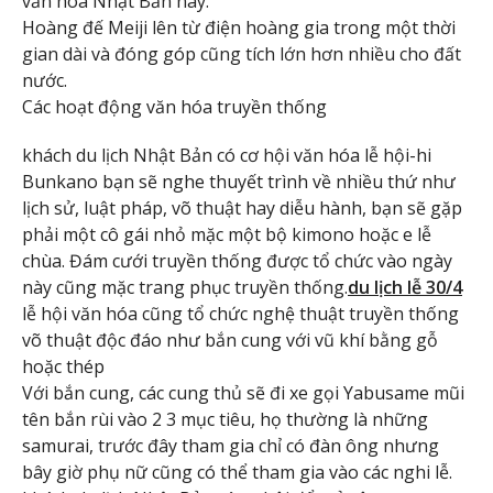
văn hóa Nhật Bản này.
Hoàng đế Meiji lên từ điện hoàng gia trong một thời
gian dài và đóng góp cũng tích lớn hơn nhiều cho đất
nước.
Các hoạt động văn hóa truyền thống
khách du lịch Nhật Bản có cơ hội văn hóa lễ hội-hi
Bunkano bạn sẽ nghe thuyết trình về nhiều thứ như
lịch sử, luật pháp, võ thuật hay diễu hành, bạn sẽ gặp
phải một cô gái nhỏ mặc một bộ kimono hoặc e lễ
chùa. Đám cưới truyền thống được tổ chức vào ngày
này cũng mặc trang phục truyền thống.
du lịch lễ 30/4
lễ hội văn hóa cũng tổ chức nghệ thuật truyền thống
võ thuật độc đáo như bắn cung với vũ khí bằng gỗ
hoặc thép
Với bắn cung, các cung thủ sẽ đi xe gọi Yabusame mũi
tên bắn rùi vào 2 3 mục tiêu, họ thường là những
samurai, trước đây tham gia chỉ có đàn ông nhưng
bây giờ phụ nữ cũng có thể tham gia vào các nghi lễ.