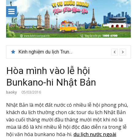
Skip
to
content
Du lịch Maldives – Lần đầu nên đi đâu, chơi gì?
Kinh nghiệm du lịch Trung Á lần đầu cho khách Việt
Hòa mình vào lễ hội
Bunkano-hi Nhật Bản
baoky
05/03/2016
Nhật Bản là một đất nước có nhiều lễ hội phong phú,
khách du lịch thường chọn các tour du lịch Nhật Bản
vào cuối tháng mười đầu tháng mười một khi nó là
mùa lá đỏ là khi nhiều lễ hội độc đáo diễn ra trong lễ
hội văn hóa bunkano hóa-hi.
du lịch nước ngoài