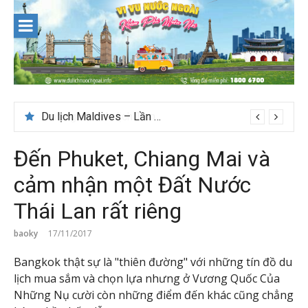
Skip
to
content
Du lịch Maldives – Lần đầu nên đi đâu, chơi gì?
Đến Phuket, Chiang Mai và
cảm nhận một Đất Nước
Thái Lan rất riêng
baoky
17/11/2017
Bangkok thật sự là "thiên đường" với những tín đồ du
lịch mua sắm và chọn lựa nhưng ở Vương Quốc Của
Những Nụ cười còn những điểm đến khác cũng chẳng