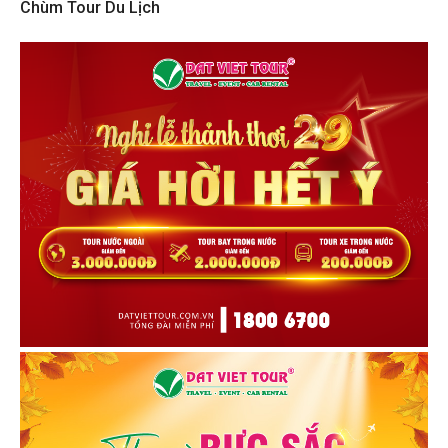
Chùm Tour Du Lịch