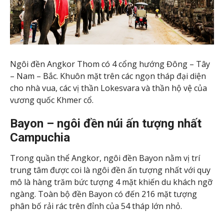
Ngôi đền Angkor Thom có 4 cổng hướng Đông – Tây
– Nam – Bắc. Khuôn mặt trên các ngọn tháp đại diện
cho nhà vua, các vị thần Lokesvara và thần hộ vệ của
vương quốc Khmer cổ.
Bayon – ngôi đền núi ấn tượng nhất
Campuchia
Trong quần thể Angkor, ngôi đền Bayon nằm vị trí
trung tâm được coi là ngôi đền ấn tượng nhất với quy
mô là hàng trăm bức tượng 4 mặt khiến du khách ngỡ
ngàng. Toàn bộ đền Bayon có đến 216 mặt tượng
phân bố rải rác trên đỉnh của 54 tháp lớn nhỏ.