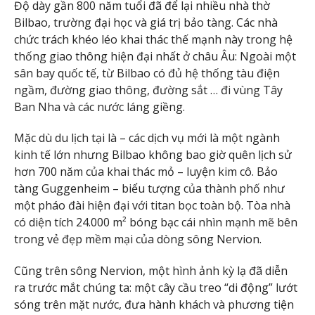
Độ dày gần 800 năm tuổi đã để lại nhiều nhà thờ
Bilbao, trường đại học và giá trị bảo tàng. Các nhà
chức trách khéo léo khai thác thế mạnh này trong hệ
thống giao thông hiện đại nhất ở châu Âu: Ngoài một
sân bay quốc tế, từ Bilbao có đủ hệ thống tàu điện
ngầm, đường giao thông, đường sắt … đi vùng Tây
Ban Nha và các nước láng giềng.
Mặc dù du lịch tại là – các dịch vụ mới là một ngành
kinh tế lớn nhưng Bilbao không bao giờ quên lịch sử
hơn 700 năm của khai thác mỏ – luyện kim cô. Bảo
tàng Guggenheim – biểu tượng của thành phố như
một pháo đài hiện đại với titan bọc toàn bộ. Tòa nhà
có diện tích 24.000 m² bóng bạc cái nhìn mạnh mẽ bên
trong vẻ đẹp mềm mại của dòng sông Nervion.
Cũng trên sông Nervion, một hình ảnh kỳ lạ đã diễn
ra trước mắt chúng ta: một cây cầu treo “di động” lướt
sóng trên mặt nước, đưa hành khách và phương tiện