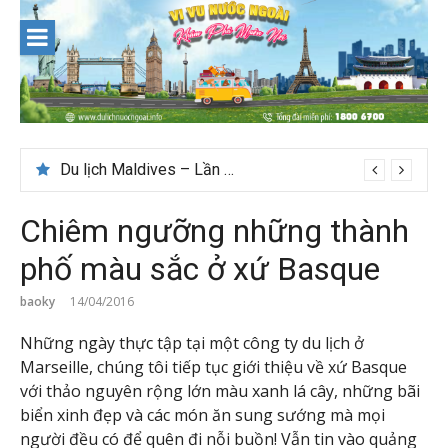
Skip
to
content
Du lịch Maldives – Lần đầu nên đi đâu, chơi gì?
Chiêm ngưỡng những thành
phố màu sắc ở xứ Basque
baoky
14/04/2016
Những ngày thực tập tại một công ty du lịch ở
Marseille, chúng tôi tiếp tục giới thiệu về xứ Basque
với thảo nguyên rộng lớn màu xanh lá cây, những bãi
biển xinh đẹp và các món ăn sung sướng mà mọi
người đều có để quên đi nỗi buồn! Vẫn tin vào quảng