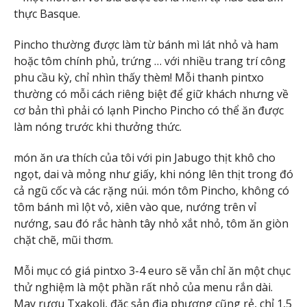
thực Basque.
Pincho thường được làm từ bánh mì lát nhỏ và ham
hoặc tôm chính phủ, trứng … với nhiều trang trí công
phu cầu kỳ, chỉ nhìn thấy thèm! Mỗi thanh pintxo
thường có mỗi cách riêng biệt để giữ khách nhưng về
cơ bản thì phải có lạnh Pincho Pincho có thể ăn được
làm nóng trước khi thưởng thức.
món ăn ưa thích của tôi với pin Jabugo thịt khô cho
ngọt, dai và mỏng như giấy, khi nóng lên thịt trong đó
cả ngũ cốc và các rặng núi. món tôm Pincho, không có
tôm bánh mì lột vỏ, xiên vào que, nướng trên vỉ
nướng, sau đó rắc hành tây nhỏ xắt nhỏ, tôm ăn giòn
chặt chẽ, mũi thơm.
Mỗi mục có giá pintxo 3-4 euro sẽ vẫn chỉ ăn một chục
thử nghiệm là một phần rất nhỏ của menu rắn dài.
May rượu Txakoli, đặc sản địa phương cũng rẻ, chỉ 1,5