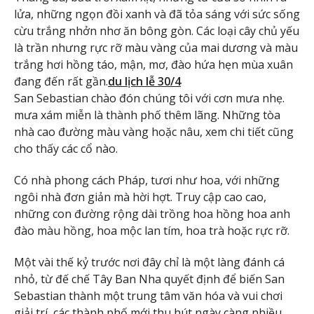
lửa, những ngọn đồi xanh và đã tỏa sáng với sức sống
cừu trắng nhởn nhơ ăn bông gòn. Các loại cây chủ yếu
là trần nhưng rực rỡ màu vàng của mai dương và màu
trắng hơi hồng táo, mận, mơ, đào hứa hẹn mùa xuân
đang đến rất gần.
du lịch lễ 30/4
San Sebastian chào đón chúng tôi với cơn mưa nhẹ.
mưa xám miễn là thành phố thêm lãng. Những tòa
nhà cao đường màu vàng hoặc nâu, xem chi tiết cũng
cho thấy các cổ nào.
Có nhà phong cách Pháp, tươi như hoa, với những
ngôi nhà đơn giản mà hời hợt. Truy cập cao cao,
những con đường rộng dài trồng hoa hồng hoa anh
đào màu hồng, hoa mộc lan tím, hoa trà hoặc rực rỡ.
Một vài thế kỷ trước nơi đây chỉ là một làng đánh cá
nhỏ, từ đế chế Tây Ban Nha quyết định để biến San
Sebastian thành một trung tâm văn hóa và vui chơi
giải trí, các thành phố mới thu hút ngày càng nhiều