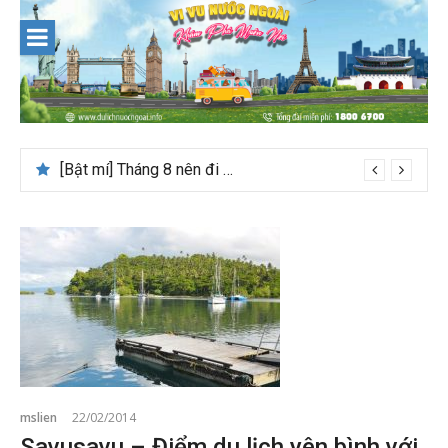
Skip
to
content
[Bật mí] Tháng 8 nên đi nước nào đẹp? Gợi ý 5+ tọa độ hot 2026
mslien
22/02/2014
Savusavu – Điểm du lịch yên bình với