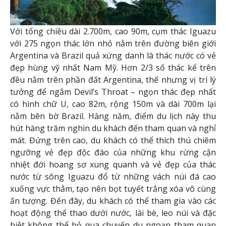
Với tổng chiều dài 2.700m, cao 90m, cụm thác Iguazu
với 275 ngọn thác lớn nhỏ nằm trên đường biên giới
Argentina và Brazil quả xứng danh là thác nước có vẻ
đẹp hùng vỹ nhất Nam Mỹ. Hơn 2/3 số thác kể trên
đều nằm trên phần đất Argentina, thế nhưng vị trí lý
tưởng để ngắm Devil’s Throat – ngọn thác đẹp nhất
có hình chữ U, cao 82m, rộng 150m và dài 700m lại
nằm bên bờ Brazil. Hàng năm, điểm du lịch này thu
hút hàng trăm nghìn du khách đến tham quan và nghỉ
mát. Đứng trên cao, du khách có thể thích thú chiêm
ngưỡng vẻ đẹp độc đáo của những khu rừng cận
nhiệt đới hoang sơ xung quanh và vẻ đẹp của thác
nước từ sông Iguazu đổ từ những vách núi đá cao
xuống vực thẳm, tạo nên bọt tuyết trắng xóa vô cùng
ấn tượng. Đến đây, du khách có thể tham gia vào các
hoạt động thể thao dưới nước, lái bè, leo núi và đặc
biệt không thể bỏ qua chuyến du ngoạn tham quan