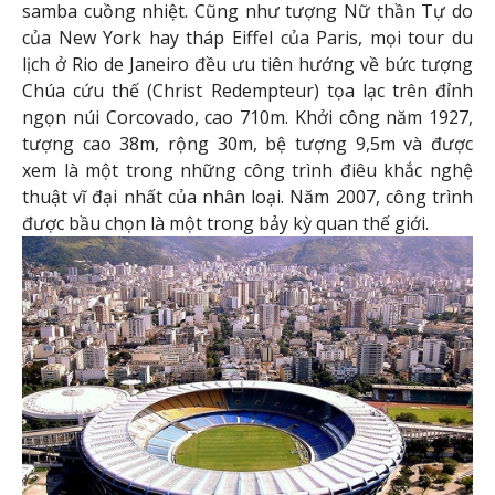
samba cuồng nhiệt. Cũng như tượng Nữ thần Tự do
của New York hay tháp Eiffel của Paris, mọi tour du
lịch ở Rio de Janeiro đều ưu tiên hướng về bức tượng
Chúa cứu thế (Christ Redempteur) tọa lạc trên đỉnh
ngọn núi Corcovado, cao 710m. Khởi công năm 1927,
tượng cao 38m, rộng 30m, bệ tượng 9,5m và được
xem là một trong những công trình điêu khắc nghệ
thuật vĩ đại nhất của nhân loại. Năm 2007, công trình
được bầu chọn là một trong bảy kỳ quan thế giới.