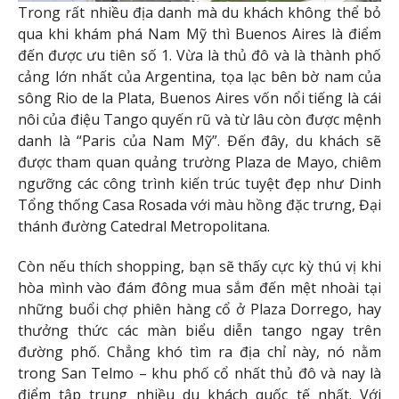
Trong rất nhiều địa danh mà du khách không thể bỏ
qua khi khám phá Nam Mỹ thì Buenos Aires là điểm
đến được ưu tiên số 1. Vừa là thủ đô và là thành phố
cảng lớn nhất của Argentina, tọa lạc bên bờ nam của
sông Rio de la Plata, Buenos Aires vốn nổi tiếng là cái
nôi của điệu Tango quyến rũ và từ lâu còn được mệnh
danh là “Paris của Nam Mỹ”. Đến đây, du khách sẽ
được tham quan quảng trường Plaza de Mayo, chiêm
ngưỡng các công trình kiến trúc tuyệt đẹp như Dinh
Tổng thống Casa Rosada với màu hồng đặc trưng, Đại
thánh đường Catedral Metropolitana.
Còn nếu thích shopping, bạn sẽ thấy cực kỳ thú vị khi
hòa mình vào đám đông mua sắm đến mệt nhoài tại
những buổi chợ phiên hàng cổ ở Plaza Dorrego, hay
thưởng thức các màn biểu diễn tango ngay trên
đường phố. Chẳng khó tìm ra địa chỉ này, nó nằm
trong San Telmo – khu phố cổ nhất thủ đô và nay là
điểm tập trung nhiều du khách quốc tế nhất. Với