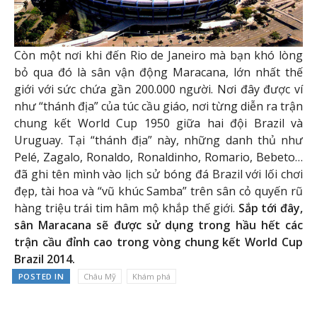
Còn một nơi khi đến Rio de Janeiro mà bạn khó lòng
bỏ qua đó là sân vận động Maracana, lớn nhất thế
giới với sức chứa gần 200.000 người. Nơi đây được ví
như “thánh địa” của túc cầu giáo, nơi từng diễn ra trận
chung kết World Cup 1950 giữa hai đội Brazil và
Uruguay. Tại “thánh địa” này, những danh thủ như
Pelé, Zagalo, Ronaldo, Ronaldinho, Romario, Bebeto…
đã ghi tên mình vào lịch sử bóng đá Brazil với lối chơi
đẹp, tài hoa và “vũ khúc Samba” trên sân cỏ quyến rũ
hàng triệu trái tim hâm mộ khắp thế giới.
Sắp tới đây,
sân Maracana sẽ được sử dụng trong hầu hết các
trận cầu đỉnh cao trong vòng chung kết World Cup
Brazil 2014.
POSTED IN
Châu Mỹ
Khám phá