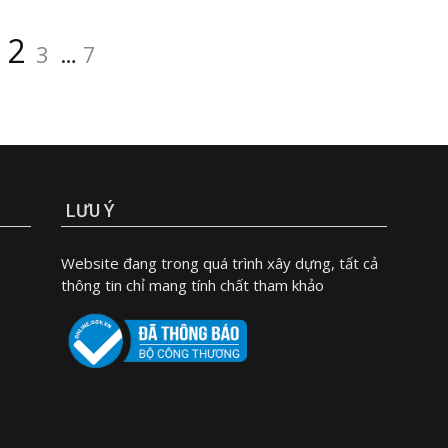
age
Page
Page
Page
2
3
…
7
LƯU Ý
Website đang trong quá trình xây dựng, tất cả
thông tin chỉ mang tính chất tham khảo