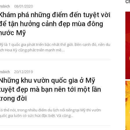
C
msbich
08/01/2020
Khám phá những điểm đến tuyệt vời
để tận hưởng cảnh đẹp mùa đông
nước Mỹ
ỹ là 1 quốc gia phát triển bậc nhất thế giới. Bên cạnh đó, nền du
ịch Hoa Kỳ cũng phát triển mạnh mẽ....
msbich
20/12/2019
Những khu vườn quốc gia ở Mỹ
tuyệt đẹp mà bạn nên tới một lần
trong đời
ó thể nói, trong nhiều điểm du lịch nổi tiếng tại Mỹ thì vườn
uốc gia luôn có sức hút đặc biệt. Và cũng...