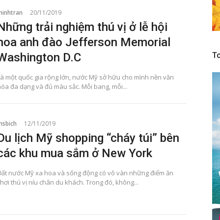
minhtran
20/11/2019
Những trải nghiệm thú vị ở lễ hội
hoa anh đào Jefferson Memorial
Washington D.C
To
Là một quốc gia rộng lớn, nước Mỹ sở hữu cho mình nền văn
hóa đa dạng và đủ màu sắc. Mỗi bang, mỗi...
msbich
12/11/2019
Du lịch Mỹ shopping “cháy túi” bên
các khu mua sắm ở New York
Đất nước Mỹ xa hoa và sống động có vô vàn những điểm ăn
hơi thú vị níu chân du khách. Trong đó, không...