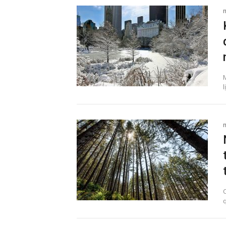
M
l
C
q