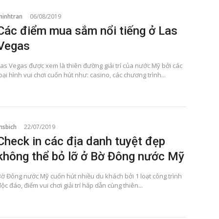
minhtran
06/08/2019
Các điểm mua sắm nổi tiếng ở Las
Vegas
Las Vegas được xem là thiên đường giải trí của nước Mỹ bởi các
oại hình vui chơi cuốn hút như: casino, các chương trình...
msbich
22/07/2019
Check in các địa danh tuyệt đẹp
không thể bỏ lỡ ở Bờ Đông nước Mỹ
Bờ Đông nước Mỹ cuốn hút nhiều du khách bởi 1 loạt công trình
ộc đáo, điểm vui chơi giải trí hấp dẫn cùng thiên...