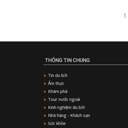
Điều
P
1
hướng
bài
viết
THÔNG TIN CHUNG
Tin du lịch
Ẩm thực
Khám phá
Tour nước ngoài
Kinh nghiệm du lịch
Nhà hàng - Khách sạn
Sức khỏe