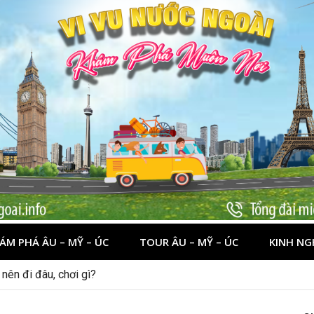
ÁM PHÁ ÂU – MỸ – ÚC
TOUR ÂU – MỸ – ÚC
KINH NG
 dịp lễ quốc khánh 2/9