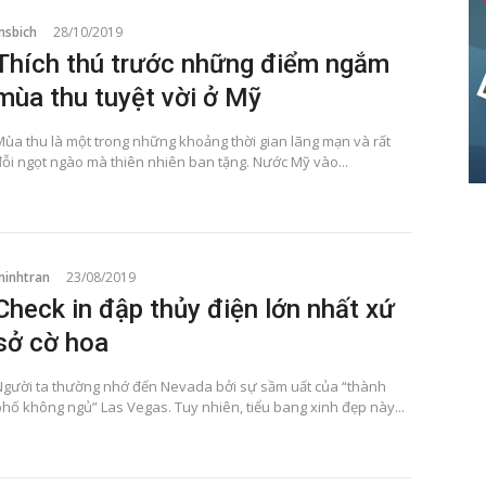
msbich
28/10/2019
Thích thú trước những điểm ngắm
mùa thu tuyệt vời ở Mỹ
Mùa thu là một trong những khoảng thời gian lãng mạn và rất
đỗi ngọt ngào mà thiên nhiên ban tặng. Nước Mỹ vào...
minhtran
23/08/2019
Check in đập thủy điện lớn nhất xứ
sở cờ hoa
Người ta thường nhớ đến Nevada bởi sự sầm uất của “thành
phố không ngủ” Las Vegas. Tuy nhiên, tiểu bang xinh đẹp này...