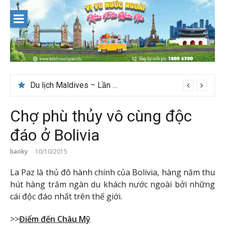
Skip
to
content
Du lịch Maldives – Lần đầu nên đi đâu, chơi gì?
Chợ phù thủy vô cùng độc
đáo ở Bolivia
baoky
10/10/2015
La Paz là thủ đô hành chính của Bolivia, hàng năm thu
hút hàng trăm ngàn du khách nước ngoài bởi những
cái độc đáo nhất trên thế giới.
>>
Điểm đến Châu Mỹ