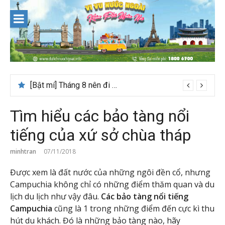
Skip
to
content
[Bật mí] Tháng 8 nên đi nước nào đẹp? Gợi ý 5+ tọa độ hot 2026
Tìm hiểu các bảo tàng nổi
tiếng của xứ sở chùa tháp
minhtran
07/11/2018
Được xem là đất nước của những ngôi đền cổ, nhưng
Campuchia không chỉ có những điểm thăm quan và du
lịch du lịch như vậy đâu.
Các bảo tàng nổi tiếng
Campuchia
cũng là 1 trong những điểm đến cực kì thu
hút du khách. Đó là những bảo tàng nào, hãy