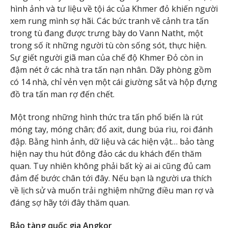
hình ảnh và tư liệu về tội ác của Khmer đỏ khiến người
xem rung mình sợ hãi. Các bức tranh vẽ cảnh tra tấn
trong tù đang được trưng bày do Vann Natht, một
trong số ít những người tù còn sống sót, thực hiện.
Sự giết người giã man của chế độ Khmer Đỏ còn in
đậm nét ở các nhà tra tấn nạn nhân. Dãy phòng gồm
có 14 nhà, chỉ vẻn vẹn một cái giường sắt và hộp đựng
đồ tra tấn man rợ đến chết.
Một trong những hình thức tra tấn phổ biến là rút
móng tay, móng chân; đổ axit, dung búa rìu, roi đánh
đập. Bằng hình ảnh, dữ liệu và các hiện vật… bảo tàng
hiện nay thu hút đông đảo các du khách đến thăm
quan. Tuy nhiên không phải bất kỳ ai ai cũng đủ cam
đảm để bước chân tới đây. Nếu bạn là người ưa thích
về lịch sử và muốn trải nghiệm những điều man rợ và
đáng sợ hãy tới đây thăm quan.
Bảo tàng quốc gia Angkor