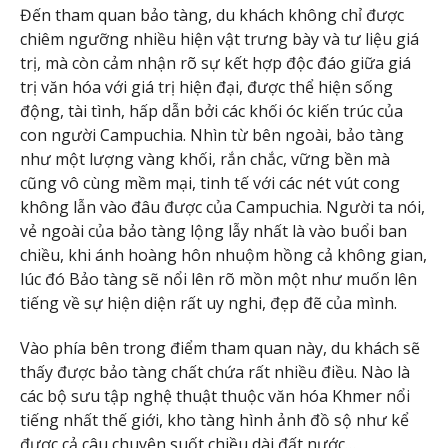
Đến tham quan bảo tàng, du khách không chỉ được
chiêm ngưỡng nhiều hiện vật trưng bày và tư liệu giá
trị, mà còn cảm nhận rõ sự kết hợp độc đáo giữa giá
trị văn hóa với giá trị hiện đại, được thể hiện sống
động, tài tình, hấp dẫn bởi các khối óc kiến trúc của
con người Campuchia. Nhìn từ bên ngoài, bảo tàng
như một lượng vàng khối, rắn chắc, vững bền mà
cũng vô cùng mềm mại, tinh tế với các nét vút cong
không lẫn vào đâu được của Campuchia. Người ta nói,
vẻ ngoài của bảo tàng lộng lẫy nhất là vào buổi ban
chiều, khi ánh hoàng hôn nhuộm hồng cả không gian,
lúc đó Bảo tàng sẽ nổi lên rõ mồn một như muốn lên
tiếng về sự hiện diện rất uy nghi, đẹp đẽ của mình.
Vào phía bên trong điểm tham quan này, du khách sẽ
thấy được bảo tàng chất chứa rất nhiều điều. Nào là
các bộ sưu tập nghệ thuật thuộc văn hóa Khmer nổi
tiếng nhất thế giới, kho tàng hình ảnh đồ sộ như kể
được cả câu chuyện suốt chiều dài đất nước…