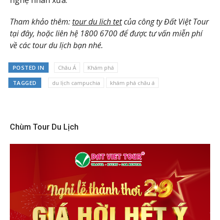
Tham khảo thêm:
tour du lich tet
của công ty Đất Việt Tour
tại đây, hoặc liên hệ 1800 6700 để được tư vấn miễn phí
về các tour du lịch bạn nhé.
POSTED IN
Châu Á
Khám phá
TAGGED
du lịch campuchia
khám phá châu á
Chùm Tour Du Lịch