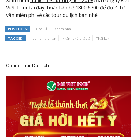
Xem thêm
du lịch tết dương lịch 2019
của công ty Đất
Việt Tour tại đây, hoặc liên hệ 1800 6700 để được tư
vấn miễn phí về các tour du lịch bạn nhé.
POSTED IN
Châu Á
Khám phá
TAGGED
du lich thai lan
khám phá châu á
Thái Lan
Chùm Tour Du Lịch