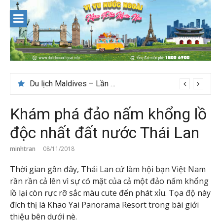
Skip
to
content
Du lịch Maldives – Lần đầu nên đi đâu, chơi gì?
Khám phá đảo nấm khổng lồ
độc nhất đất nước Thái Lan
minhtran
08/11/2018
Thời gian gần đây, Thái Lan cứ làm hội bạn Việt Nam
rần rần cả lên vì sự có mặt của cả một đảo nấm khổng
lồ lại còn rực rỡ sắc màu cute đến phát xỉu. Tọa độ này
đích thị là Khao Yai Panorama Resort trong bài giới
thiệu bên dưới nè.