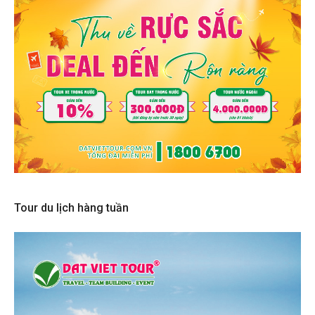
Tour du lịch hàng tuần