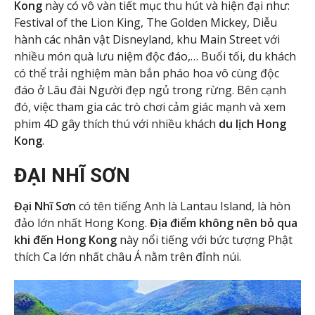
Kong
này có vô vàn tiết mục thu hút và hiện đại như:
Festival of the Lion King, The Golden Mickey, Diễu
hành các nhân vật Disneyland, khu Main Street với
nhiều món quà lưu niệm độc đáo,… Buổi tối, du khách
có thể trải nghiệm màn bắn pháo hoa vô cùng độc
đáo ở Lâu đài Người đẹp ngủ trong rừng. Bên cạnh
đó, việc tham gia các trò chơi cảm giác mạnh và xem
phim 4D gây thích thú với nhiều khách
du lịch Hong
Kong
.
ĐẠI NHĨ SƠN
Đại Nhĩ Sơn
có tên tiếng Anh là Lantau Island, là hòn
đảo lớn nhất Hong Kong.
Địa điểm không nên bỏ qua
khi đến Hong Kong
này nổi tiếng với bức tượng Phật
thích Ca lớn nhất châu Á nằm trên đỉnh núi.