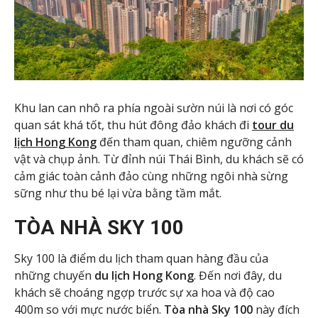
Khu lan can nhô ra phía ngoài sườn núi là nơi có góc
quan sát khá tốt, thu hút đông đảo khách đi
tour du
lịch Hong Kong
đến tham quan, chiêm ngưỡng cảnh
vật và chụp ảnh. Từ đỉnh núi Thái Bình, du khách sẽ có
cảm giác toàn cảnh đảo cùng những ngôi nhà sừng
sững như thu bé lại vừa bằng tầm mắt.
TÒA NHÀ SKY 100
Sky 100 là điểm du lịch tham quan hàng đầu của
những chuyến
du lịch Hong Kong
. Đến nơi đây, du
khách sẽ choáng ngợp trước sự xa hoa và độ cao
400m so với mực nước biển.
Tòa nhà Sky 100
này đích