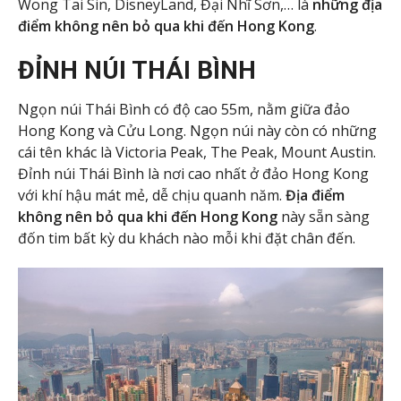
Wong Tai Sin, DisneyLand, Đại Nhĩ Sơn,… là
những địa
điểm không nên bỏ qua khi đến Hong Kong
.
ĐỈNH NÚI THÁI BÌNH
Ngọn núi Thái Bình có độ cao 55m, nằm giữa đảo
Hong Kong và Cửu Long. Ngọn núi này còn có những
cái tên khác là Victoria Peak, The Peak, Mount Austin.
Đỉnh núi Thái Bình là nơi cao nhất ở đảo Hong Kong
với khí hậu mát mẻ, dễ chịu quanh năm.
Địa điểm
không nên bỏ qua khi đến Hong Kong
này sẵn sàng
đốn tim bất kỳ du khách nào mỗi khi đặt chân đến.