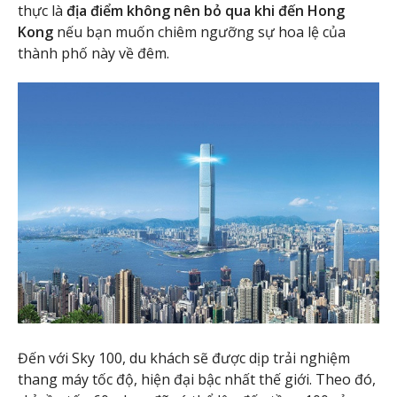
thực là
địa điểm không nên bỏ qua khi đến Hong
Kong
nếu bạn muốn chiêm ngưỡng sự hoa lệ của
thành phố này về đêm.
Đến với Sky 100, du khách sẽ được dịp trải nghiệm
thang máy tốc độ, hiện đại bậc nhất thế giới. Theo đó,