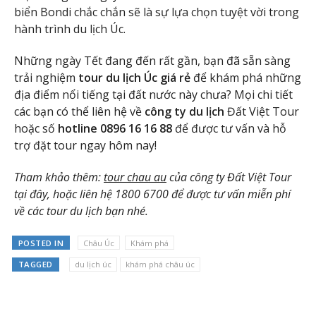
biển Bondi chắc chắn sẽ là sự lựa chọn tuyệt vời trong
hành trình du lịch Úc.
Những ngày Tết đang đến rất gần, bạn đã sẵn sàng
trải nghiệm
tour du lịch Úc giá rẻ
để khám phá những
địa điểm nổi tiếng tại đất nước này chưa? Mọi chi tiết
các bạn có thể liên hệ về
công ty du lịch
Đất Việt Tour
hoặc số
hotline 0896 16 16 88
để được tư vấn và hỗ
trợ đặt tour ngay hôm nay!
Tham khảo thêm:
tour chau au
của công ty Đất Việt Tour
tại đây, hoặc liên hệ 1800 6700 để được tư vấn miễn phí
về các tour du lịch bạn nhé.
POSTED IN
Châu Úc
Khám phá
TAGGED
du lịch úc
khám phá châu úc