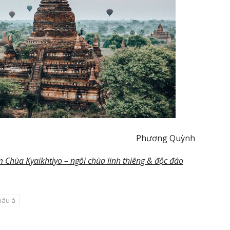
Phương Quỳnh
hùa Kyaikhtiyo – ngôi chùa linh thiêng & độc đáo
hâu á