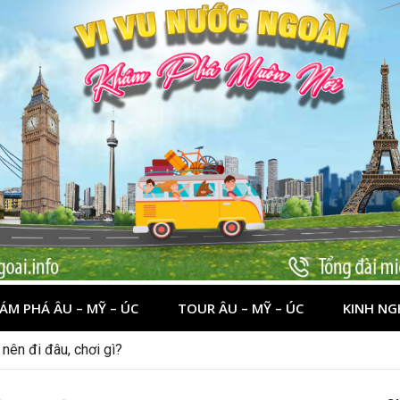
ÁM PHÁ ÂU – MỸ – ÚC
TOUR ÂU – MỸ – ÚC
KINH NG
nên đi đâu, chơi gì?