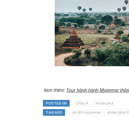
Xem thêm:
Tour hành hành Myanmar thăm C
POSTED IN
Châu Á
Khám phá
TAGGED
du lịch myanmar
khám phá c