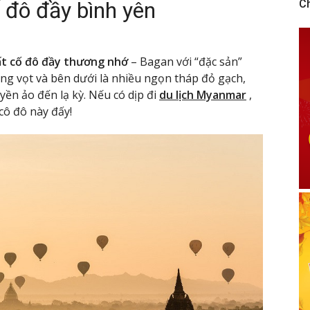
 đô đầy bình yên
C
t cố đô đầy thương nhớ
– Bagan với “đặc sản”
àng vọt và bên dưới là nhiều ngọn tháp đỏ gạch,
ền ảo đến lạ kỳ. Nếu có dịp đi
du lịch Myanmar
,
cô đô này đấy!