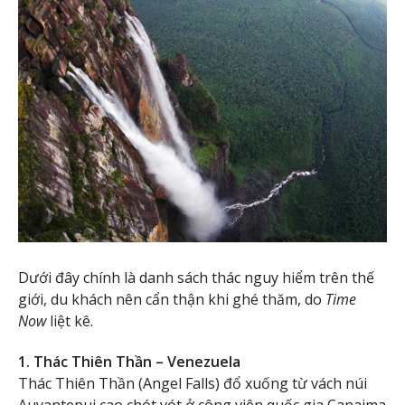
Dưới đây chính là danh sách thác nguy hiểm trên thế
giới, du khách nên cẩn thận khi ghé thăm, do
Time
Now
liệt kê.
1. Thác Thiên Thần – Venezuela
Thác Thiên Thần (Angel Falls) đổ xuống từ vách núi
Auyantepui cao chót vót ở công viên quốc gia Canaima