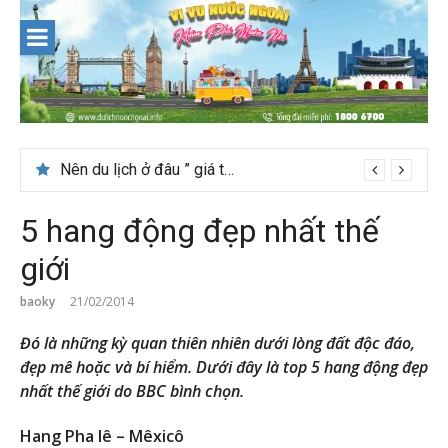
Skip
to
content
Nên du lịch ở đâu ” giá tốt” dịp lễ quốc khánh 2/9
5 hang động đẹp nhất thế
giới
baoky
21/02/2014
Đó là những kỳ quan thiên nhiên dưới lòng đất độc đáo,
đẹp mê hoặc và bí hiểm. Dưới đây là top 5 hang động đẹp
nhất thế giới do BBC bình chọn.
Hang Pha lê – Mêxicô