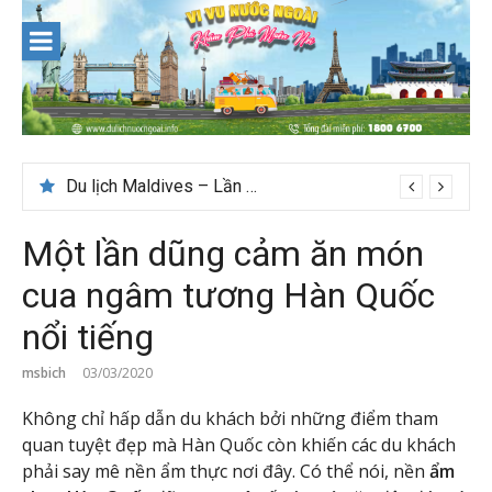
Skip
to
content
Nên du lịch ở đâu ” giá tốt” dịp lễ quốc khánh 2/9
Một lần dũng cảm ăn món
cua ngâm tương Hàn Quốc
nổi tiếng
msbich
03/03/2020
Không chỉ hấp dẫn du khách bởi những điểm tham
quan tuyệt đẹp mà Hàn Quốc còn khiến các du khách
phải say mê nền ẩm thực nơi đây. Có thể nói, nền
ẩm