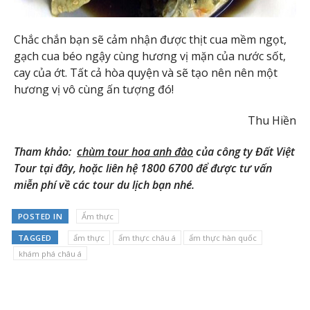
Chắc chắn bạn sẽ cảm nhận được thịt cua mềm ngọt,
gạch cua béo ngậy cùng hương vị mặn của nước sốt,
cay của ớt. Tất cả hòa quyện và sẽ tạo nên nên một
hương vị vô cùng ấn tượng đó!
Thu Hiền
Tham khảo:
chùm tour hoa anh đào
của công ty Đất Việt
Tour tại đây, hoặc liên hệ 1800 6700 để được tư vấn
miễn phí về các tour du lịch bạn nhé.
POSTED IN
Ẩm thực
TAGGED
ẩm thực
ẩm thực châu á
ẩm thực hàn quốc
khám phá châu á