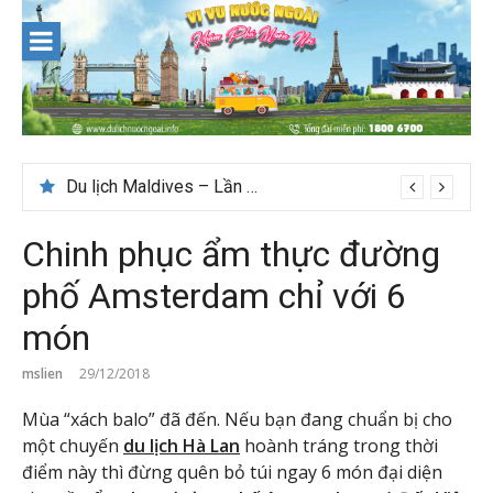
Skip
to
content
Du lịch Maldives – Lần đầu nên đi đâu, chơi gì?
Chinh phục ẩm thực đường
phố Amsterdam chỉ với 6
món
mslien
29/12/2018
Mùa “xách balo” đã đến. Nếu bạn đang chuẩn bị cho
một chuyến
du lịch Hà Lan
hoành tráng trong thời
điểm này thì đừng quên bỏ túi ngay 6 món đại diện