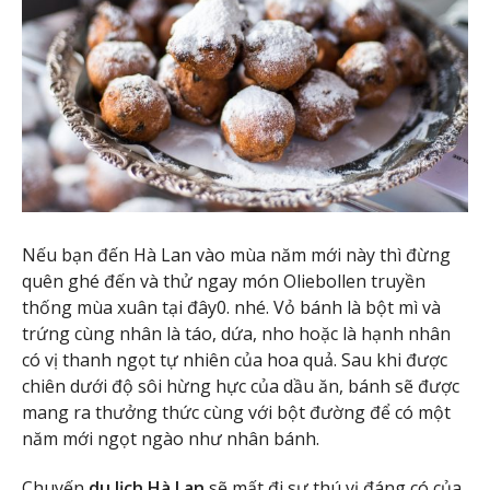
Nếu bạn đến Hà Lan vào mùa năm mới này thì đừng
quên ghé đến và thử ngay món Oliebollen truyền
thống mùa xuân tại đây0. nhé. Vỏ bánh là bột mì và
trứng cùng nhân là táo, dứa, nho hoặc là hạnh nhân
có vị thanh ngọt tự nhiên của hoa quả. Sau khi được
chiên dưới độ sôi hừng hực của dầu ăn, bánh sẽ được
mang ra thưởng thức cùng với bột đường để có một
năm mới ngọt ngào như nhân bánh.
Chuyến
du lịch Hà Lan
sẽ mất đi sự thú vị đáng có của