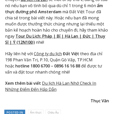
nó nếu bạn vô tình bỏ qua dù chỉ 1 trong 6 món
ẩm
thực đường phố Amsterdam
mà Đất Việt Tour đã
chia sẻ trong bài viết này. Hoặc nếu bạn đã mong
muốn được thưởng thức chúng nhưng lại thiếu một
bản kế hoạch hoàn hảo cho chuyến đi, hãy tham khảo
ngay
Tour Du Lịch: Pháp | Bỉ | Hà Lan | Đức | Thụy
Sĩ | Ý (12N10Đ)
nhé!
Hãy liên hệ với
Công ty du lịch
Đất Việt
theo địa chỉ
198 Phan Văn Trị, P.10, Quận Gò Vấp, TP.HCM
hoặc
hotline
1800 6700 – 0896 16 16 88
để được tư
vấn và đặt tour nhanh chóng nhé!
Xem thêm bài viết
Du lịch Hà Lan Nhớ Check In
Những Điểm Đến Hấp Dẫn
Thục Văn
POSTED IN
Ẩm thực
Châu Âu