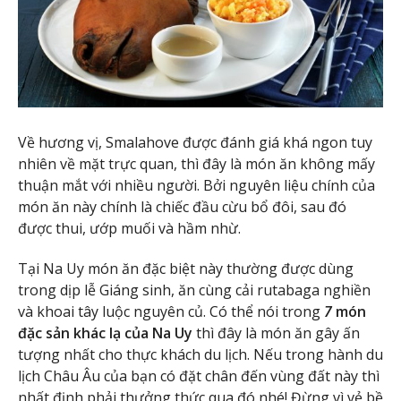
Về hương vị, Smalahove được đánh giá khá ngon tuy
nhiên về mặt trực quan, thì đây là món ăn không mấy
thuận mắt với nhiều người. Bởi nguyên liệu chính của
món ăn này chính là chiếc đầu cừu bổ đôi, sau đó
được thui, ướp muối và hầm nhừ.
Tại Na Uy món ăn đặc biệt này thường được dùng
trong dịp lễ Giáng sinh, ăn cùng cải rutabaga nghiền
và khoai tây luộc nguyên củ. Có thể nói trong
7
món
đặc sản khác lạ của Na Uy
thì đây là món ăn gây ấn
tượng nhất cho thực khách du lịch. Nếu trong hành du
lịch Châu Âu của bạn có đặt chân đến vùng đất này thì
nhất định phải thưởng thức qua đó nhé! Đừng vì vẻ bề