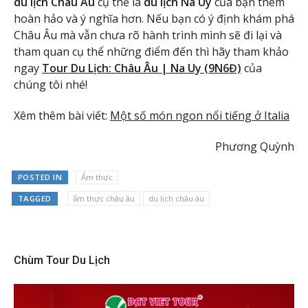
du lịch Châu Âu
cụ thể là
du lịch Na Uy
của bạn thêm
hoàn hảo và ý nghĩa hơn. Nếu bạn có ý định khám phá
Châu Âu mà vẫn chưa rõ hành trình mình sẽ đi lại và
tham quan cụ thể những điểm đến thì hãy tham khảo
ngay
Tour Du Lịch: Châu Âu | Na Uy (9N6Đ)
của
chúng tôi nhé!
Xêm thêm bài viết:
Một số món ngon nổi tiếng ở Italia
Phương Quỳnh
POSTED IN
Ẩm thực
TAGGED
ẩm thực châu âu
du lịch châu âu
Chùm Tour Du Lịch