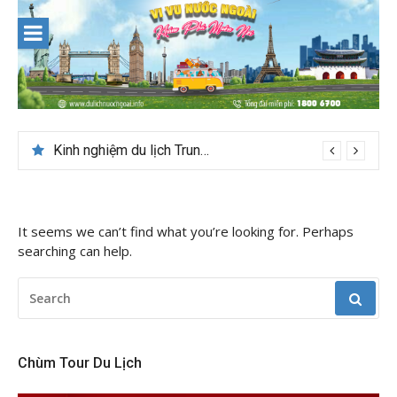
Skip
to
content
Du lịch Maldives – Lần đầu nên đi đâu, chơi gì?
Kinh nghiệm du lịch Trung Á lần đầu cho khách Việt
It seems we can’t find what you’re looking for. Perhaps
searching can help.
SEARCH
FOR:
Chùm Tour Du Lịch