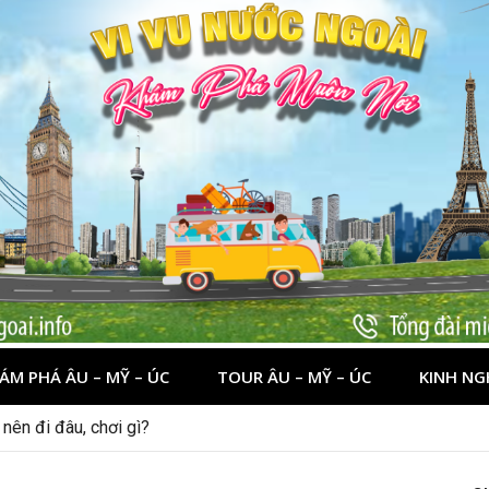
ÁM PHÁ ÂU – MỸ – ÚC
TOUR ÂU – MỸ – ÚC
KINH NG
 dịp lễ quốc khánh 2/9