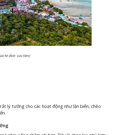
mùa hè (Ảnh: sưu tầm)
ất lý tưởng cho các hoạt động như lặn biển, chèo
ển.
ưỡng
ng nhịp sống chậm rãi hơn. Đây là chọn lọc phù hợp