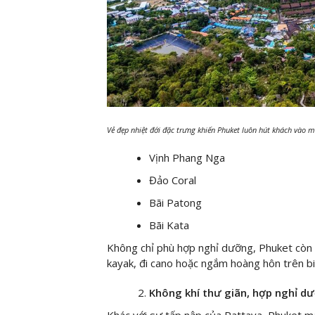
Vẻ đẹp nhiệt đới đặc trưng khiến Phuket luôn hút khách vào 
Vịnh Phang Nga
Đảo Coral
Bãi Patong
Bãi Kata
Không chỉ phù hợp nghỉ dưỡng, Phuket còn r
kayak, đi cano hoặc ngắm hoàng hôn trên bi
Không khí thư giãn, hợp nghỉ d
Khác với sự tấp nập của Pattaya, Phuket ma