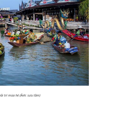
iải trí mùa hè (Ảnh: sưu tầm)