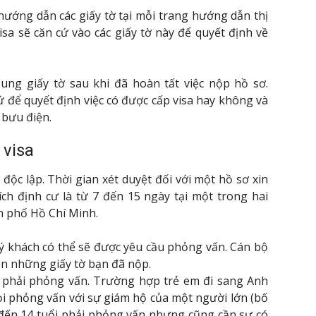
 hướng dẫn các giấy tờ tại mỗi trang hướng dẫn thị
isa sẽ căn cứ vào các giấy tờ này để quyết định về
ung giấy tờ sau khi đã hoàn tất việc nộp hồ sơ.
 để quyết định việc có được cấp visa hay không và
bưu điện.
 visa
 độc lập. Thời gian xét duyệt đối với một hồ sơ xin
ch định cư là từ 7 đến 15 ngày tại một trong hai
h phố Hồ Chí Minh.
ý khách có thể sẽ được yêu cầu phỏng vấn. Cán bộ
ên những giấy tờ bạn đã nộp.
g phải phỏng vấn. Trường hợp trẻ em đi sang Anh
ọi phỏng vấn với sự giám hộ của một người lớn (bố
 đến 14 tuổi phải phỏng vấn nhưng cũng cần sự có