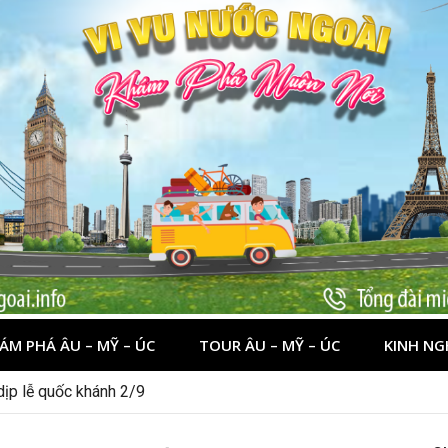
ÁM PHÁ ÂU – MỸ – ÚC
TOUR ÂU – MỸ – ÚC
KINH NG
 dịp lễ quốc khánh 2/9