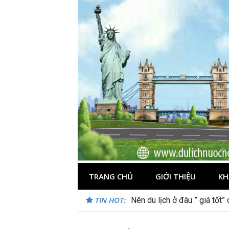
Skip
to
content
TRANG CHỦ
GIỚI THIỆU
KH
TIN HOT:
Nên du lịch ở đâu ” giá tốt”