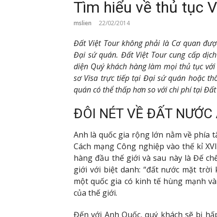
Tìm hiểu về thủ tục 
mslien
22/02/2014
Đất Việt Tour không phải là Cơ quan đư
Đại sứ quán. Đất Việt Tour cung cấp dịc
diện Quý khách hàng làm mọi thủ tục với
sơ Visa trực tiếp tại Đại sứ quán hoặc thô
quán có thể thấp hơn so với chi phí tại Đất
ĐÔI NÉT VỀ ĐẤT NƯỚC
Anh là quốc gia rộng lớn nằm về phía t
Cách mạng Công nghiệp vào thế kỉ XVI
hàng đầu thế giới và sau này là Đế c
giới với biệt danh: “đất nước mặt trờ
một quốc gia có kinh tế hùng mạnh và
của thế giới.
Đến với Anh Quốc, quý khách sẽ bị hấ