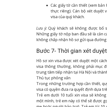
Các giấy tờ cần thiết (xem bản
thực riêng). Cán bộ xét duyệt v
visa của quý khách.
Lưu ý
: Quý khách sẽ không được bổ s
Những giấy tờ nộp ban đầu sẽ là căn cứ
không chấp nhận hồ sơ gửi qua đường 
Bước 7- Thời gian xét duyệt
Hồ sơ xin visa được xét duyệt một cách
visa thông thường, không phải mục đí
trung tâm tiếp nhận tại Hà Nội và thàn
Thủ tục phỏng vấn
Trong những trường hợp cần thiết, qu
visa có quyền đưa ra quyết định dựa tr
Trẻ em dưới 10 tuổi xin visa sẽ khôn
một mình, trẻ em này có thể sẽ được g
mẹ hoặc người bảo trợ). Trẻ em từ 10