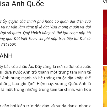
Visa Anh Quốc
C
ợc Ủy quyền của chính phủ hoặc Cơ quan đại diện của
h vụ tư vấn làm tăng tỷ lệ đạt Visa mong muốn và đại
 Đại sứ quán. Quý khách hàng có thể lựa chọn nộp hồ
ng qua Đất Việt Tour, chi phí nộp trực tiếp tại Đại sứ
 Việt Tour.
 ANH
ây bắc của châu Âu. Đây cũng là nơi ra đời của cuộc
II, đưa nước Anh trở thành một trung tâm kinh tế
hế Anh hùng mạnh có hệ thống thuộc địa khắp thế
i không bao giờ lặn”. Hiện nay, vương Quốc Anh là
 là một trong những trung tâm tài chính, văn hóa
p dẫn bởi kiến trúc độc đáo và sự đa dạng, phong