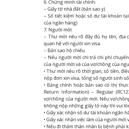
6. Chứng minh tài chính:
– Giấy tờ nhà đất (bản sao y)
– Sổ tiết kiệm hoặc số dư tài khoản tạ
của ngân hàng)
7. Người mời:
– Thư mời nêu rõ đầy đủ họ tên, địa ch
quan hệ với người xin visa.
– Bản sao hộ chiếu
– Nếu người mời chi trả chi phí chuyến
của người mời và của vợ/chồng của ngư
• Thư mời nêu rõ thời gian, số tiền, đi
nộp đơn xin visa, tổng số người sinh s
• Bảng chính hoặc bản sao có thị thự
Return Information) – Regular (RC1
vợ/chồng của người mời. Nếu vợ/chồng
không nộp những giấy tờ này thì vui lòn
• Giấy xác nhận số dư tài khoản ngân 
• Giấy xác nhận việc làm của người mời
• Nếu đi thăm thân nhân bị bệnh phải k