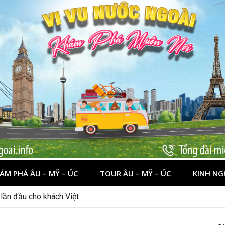
ÁM PHÁ ÂU – MỸ – ÚC
TOUR ÂU – MỸ – ÚC
KINH NG
nên đi đâu, chơi gì?