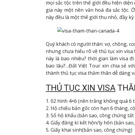
mọi sắc tộc trên thế giới đều hiện diệ
gia này một nền văn hoá đa sắc tộc. 
này đều là một thế giới thu nhỏ, đầy kỳ
Quý khách có người thân: vợ, chồng, c
nhưng chưa hiểu rõ về thủ tục xin visa
này là bao nhiêu? thời gian làm visa đ
bao lâu?…Đất Việt Tour xin chia sẻ v
thành thủ tục visa thăm thân dễ dàng 
THỦ TỤC XIN VISA
THĂ
1. 02 hình 4×6 (nền trắng không quá 6 
2. Hộ chiếu bản gốc còn hạn 6 tháng, có
3. Sổ hộ khẩu (bản sao, công chứng tất 
4. Giấy đăng kí kết hôn/ly hôn (bản sao
5. Giấy khai sinh(bản sao, công chứng)