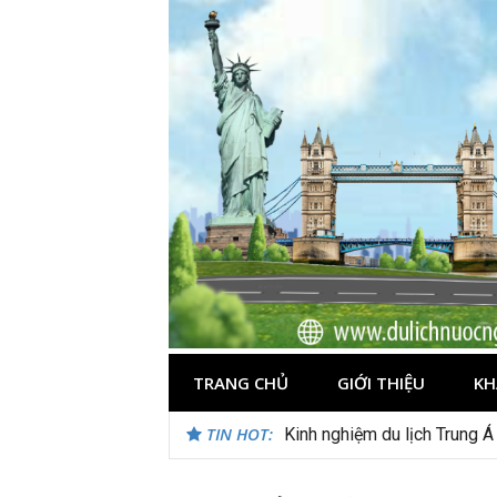
Skip
to
content
TRANG CHỦ
GIỚI THIỆU
KH
TIN HOT:
Du lịch Maldives – Lần đầu 