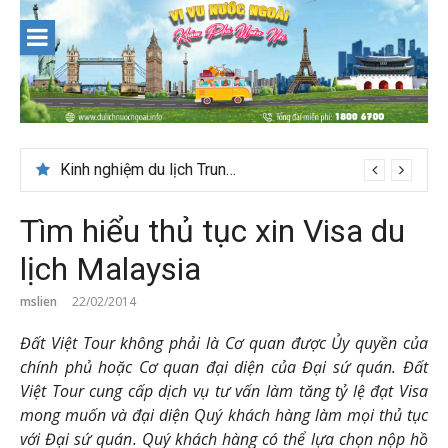
Skip
to
content
Du lịch Maldives – Lần đầu nên đi đâu, chơi gì?
Kinh nghiệm du lịch Trung Á lần đầu cho khách Việt
Tìm hiểu thủ tục xin Visa du
lịch Malaysia
mslien
22/02/2014
Đất Việt Tour không phải là Cơ quan được Ủy quyền của
chính phủ hoặc Cơ quan đại diện của Đại sứ quán. Đất
Việt Tour cung cấp dịch vụ tư vấn làm tăng tỷ lệ đạt Visa
mong muốn và đại diện Quý khách hàng làm mọi thủ tục
với Đại sứ quán. Quý khách hàng có thể lựa chọn nộp hồ