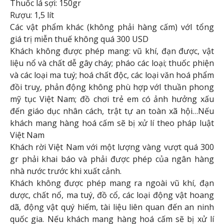
Thuốc lá sợi: 150gr
Rượu: 1,5 lít
Các vật phẩm khác (không phải hàng cấm) vớI tổng
giá trị miễn thuế không quá 300 USD
Khách không được phép mang: vũ khí, đạn được, vật
liệu nổ và chất dễ gây cháy; pháo các loại; thuốc phiện
và các loại ma tuý; hoá chất độc, các loại văn hoá phẩm
đồi truỵ, phản động không phù hợp vớI thuần phong
mỹ tục Việt Nam; đồ chơi trẻ em có ảnh hưởng xấu
đến giáo dục nhân cách, trật tự an toàn xã hội…Nếu
khách mang hàng hoá cấm sẽ bị xử lí theo pháp luật
Việt Nam
Khách rời Việt Nam với một lượng vàng vượt quá 300
gr phải khai báo và phải được phép của ngân hàng
nhà nước trước khi xuất cảnh.
Khách không được phép mang ra ngoài vũ khí, đạn
dược, chất nổ, ma tuý, đồ cổ, các loại động vật hoang
dã, động vật quý hiếm, tài liệu liên quan đến an ninh
quốc gia. Nếu khách mang hàng hoá cấm sẽ bị xử lí