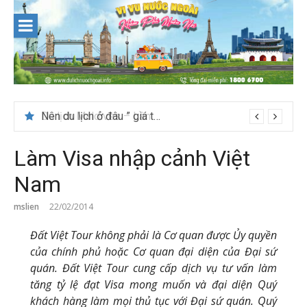
Skip
to
content
Nên du lịch ở đâu ” giá tốt” dịp lễ quốc khánh 2/9
Làm Visa nhập cảnh Việt
Nam
mslien
22/02/2014
Đất Việt Tour không phải là Cơ quan được Ủy quyền
của chính phủ hoặc Cơ quan đại diện của Đại sứ
quán. Đất Việt Tour cung cấp dịch vụ tư vấn làm
tăng tỷ lệ đạt Visa mong muốn và đại diện Quý
khách hàng làm mọi thủ tục với Đại sứ quán. Quý