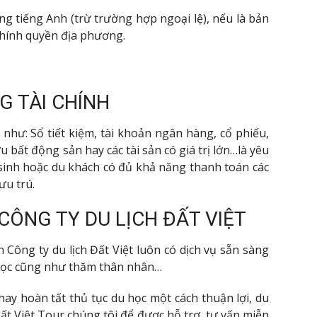
ng tiếng Anh (trừ trường hợp ngoại lệ), nếu là bản
chính quyền địa phương.
 TÀI CHÍNH
như: Sổ tiết kiệm, tài khoản ngân hàng, cổ phiếu,
 bất động sản hay các tài sản có giá trị lớn…là yêu
sinh hoặc du khách có đủ khả năng thanh toán các
ưu trú.
 CÔNG TY DU LỊCH ĐẤT VIỆT
ông ty du lịch Đất Việt luôn có dịch vụ sẵn sàng
u học cũng như thăm thân nhân…
ay hoàn tất thủ tục du học một cách thuận lợi, du
Đất Việt Tour chúng tôi để được hỗ trợ, tư vấn miễn