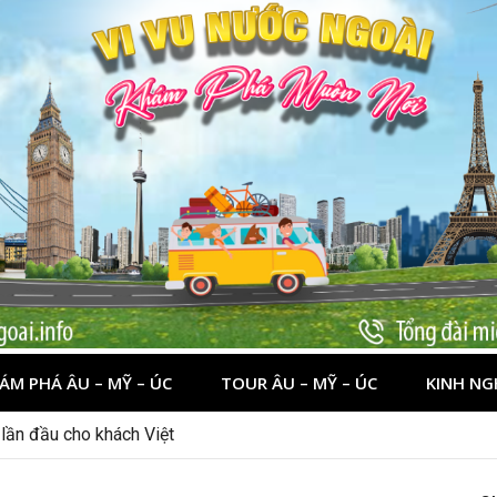
ÁM PHÁ ÂU – MỸ – ÚC
TOUR ÂU – MỸ – ÚC
KINH NG
nên đi đâu, chơi gì?