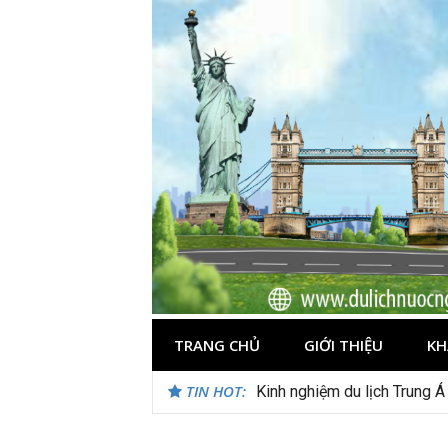
Skip
to
content
TRANG CHỦ
GIỚI THIỆU
KH
TIN HOT:
Du lịch Maldives – Lần đầu 