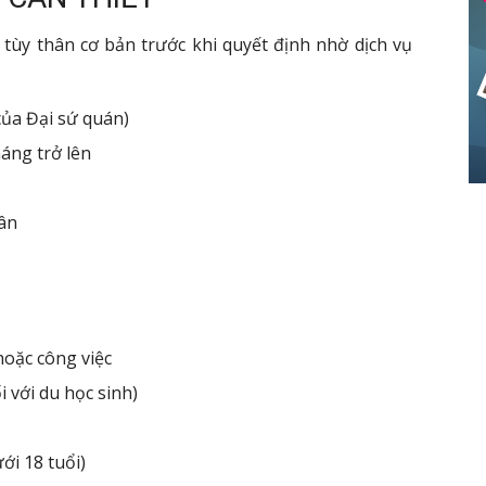
 tùy thân cơ bản trước khi quyết định nhờ dịch vụ
của Đại sứ quán)
háng trở lên
ân
oặc công việc
i với du học sinh)
ưới 18 tuổi)