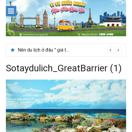
Skip
to
content
Nên du lịch ở đâu ” giá tốt” dịp lễ quốc khánh 2/9
Sotaydulich_GreatBarrier (1)