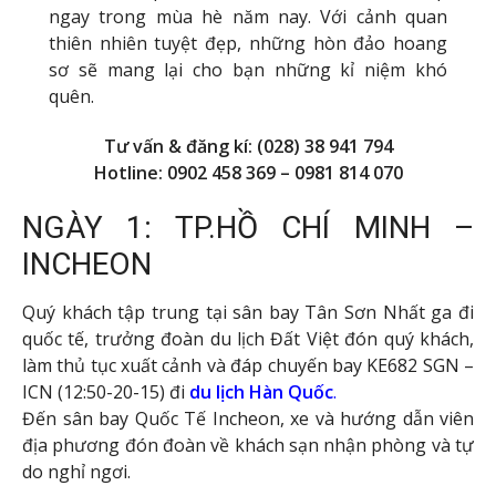
ngay trong mùa hè năm nay. Với cảnh quan
thiên nhiên tuyệt đẹp, những hòn đảo hoang
sơ sẽ mang lại cho bạn những kỉ niệm khó
quên.
Tư
vấ
n & đăng kí: (028) 38 941 794
Hotline: 0902 458 369 – 0981 814 070
NGÀY 1: TP.HỒ CHÍ MINH –
INCHEON
Quý khách tập trung tại sân bay Tân Sơn Nhất ga đi
quốc tế, trưởng đoàn du lịch Đất Việt đón quý khách,
làm thủ tục xuất cảnh và đáp chuyến bay KE682 SGN –
ICN (12:50-20-15) đi
du lịch Hàn Quốc
.
Đến sân bay Quốc Tế Incheon, xe và hướng dẫn viên
địa phương đón đoàn về khách sạn nhận phòng và tự
do nghỉ ngơi.