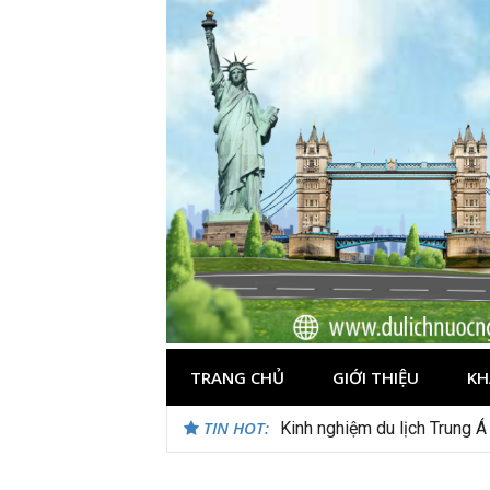
Skip
to
content
TRANG CHỦ
GIỚI THIỆU
KH
TIN HOT:
Du lịch Maldives – Lần đầu 