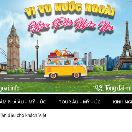
ÁM PHÁ ÂU – MỸ – ÚC
TOUR ÂU – MỸ – ÚC
KINH NG
nên đi đâu, chơi gì?