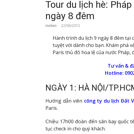
Tour du lịch hè: Phá
ngày 8 đêm
mslien
22/06/2015
Hành trình du lịch 9 ngày 8 đêm tại 
tuyệt vời dành cho bạn. Khám phá vẻ
Paris thủ đô hoa lệ của nước Pháp, đ
Tư vấn & đă
Hotline: 090
NGÀY 1: HÀ NỘI/TP.HC
Hướng dẫn viên
công ty du lịch Đất V
Paris.
Chiều 17h00 đoàn đến sân bay quốc tế
tục check in cho quý khách.