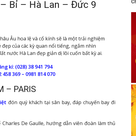
p – Bỉ – Hà Lan – Đức 9
C
châu Âu hoa lệ và cổ kính sẽ là một trải nghiệm
 đẹp của các kỳ quan nổi tiếng, ngắm nhìn
ất nước Hà Lan đẹp giản dị lôi cuốn bất kỳ ai.
ng kí: (028) 38 941 794
2 458 369 – 0981 814 070
M – PARIS
iệt
đón quý khách tại sân bay, đáp chuyến bay đi
 Charles De Gaulle, hướng dẫn viên đoàn làm thủ