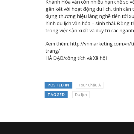
Khánh Hòa vẫn còn nhiều hạn chế so vớ
gắn kết với hoạt động du lịch, tỉnh cần 
dựng thương hiệu làng nghề tiến tới xu
hình du lịch văn hóa – sinh thái. Đồng 
trong việc sản xuất và duy trì các ngà
Xem thêm:
http://vnmarketing.com.vn/t
trang/
HÀ ĐẠO/công tích và Xã hội
POSTED IN
Tour Châu Á
TAGGED
Du lịch