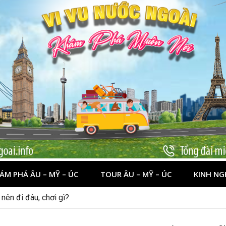
ÁM PHÁ ÂU – MỸ – ÚC
TOUR ÂU – MỸ – ÚC
KINH NG
 dịp lễ quốc khánh 2/9