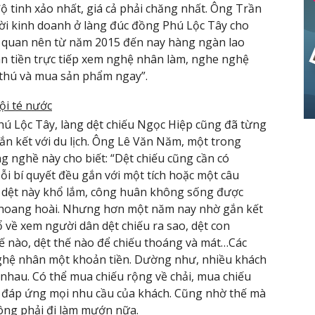
ộ tinh xảo nhất, giá cả phải chăng nhất. Ông Trần
ời kinh doanh ở làng đúc đồng Phú Lộc Tây cho
ăm quan nên từ năm 2015 đến nay hàng ngàn lao
n tiền trực tiếp xem nghệ nhân làm, nghe nghệ
thú và mua sản phẩm ngay”.
ội té nước
ú Lộc Tây, làng dệt chiếu Ngọc Hiệp cũng đã từng
ắn kết với du lịch. Ông Lê Văn Năm, một trong
g nghề này cho biết: “Dệt chiếu cũng cần có
ỗi bí quyết đều gắn với một tích hoặc một câu
 dệt này khổ lắm, công huân không sống được
 hoang hoài. Nhưng hơn một năm nay nhờ gắn kết
 đổ về xem người dân dệt chiếu ra sao, dệt con
hế nào, dệt thế nào để chiếu thoáng và mát…Các
ghệ nhân một khoản tiền. Dường như, nhiều khách
h nhau. Có thể mua chiếu rộng về chải, mua chiếu
ại đáp ứng mọi nhu cầu của khách. Cũng nhờ thế mà
ông phải đi làm mướn nữa.