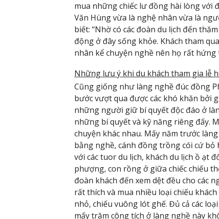
mua những chiếc lư đồng hài lòng với đ
Văn Hùng vừa là nghệ nhân vừa là ngư
biết: “Nhờ có các đoàn du lịch đến th
động ở đây sống khỏe. Khách tham qua
nhân kể chuyện nghề nên họ rất hứng 
Những lưu ý khi du khách tham gia lễ h
Cũng giống như làng nghề đúc đồng Ph
bước vượt qua được các khó khăn bởi g
những người giữ bí quyết độc đáo ở làn
những bí quyết và kỹ năng riêng đấy. M
chuyện khác nhau. Mấy năm trước làng
bằng nghề, cánh đồng trồng cói cứ bỏ
với các tuor du lịch, khách du lịch ồ ạt
phượng, con rồng ở giữa chiếc chiếu t
đoàn khách đến xem dệt đều cho các n
rất thích và mua nhiều loại chiếu khác
nhỏ, chiếu vuông lót ghế. Đủ cả các lo
mấy trăm công tích ở làng nghề này kh