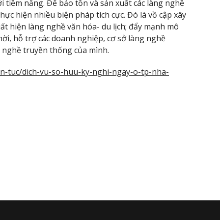
i tiềm năng. Để bảo tồn và sản xuất các làng nghề
thực hiện nhiều biện pháp tích cực. Đó là vồ cập xây
ất hiện làng nghề văn hóa- du lịch; đẩy mạnh mô
thời, hỗ trợ các doanh nghiệp, cơ sở làng nghề
nh nghề truyền thống của mình.
in-tuc/dich-vu-so-huu-ky-nghi-ngay-o-tp-nha-