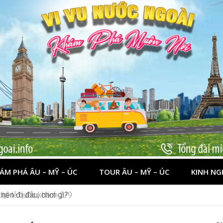
ÁM PHÁ ÂU – MỸ – ÚC
TOUR ÂU – MỸ – ÚC
KINH NG
 dịp lễ quốc khánh 2/9