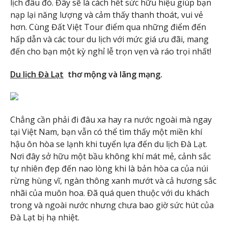
lịch đâu đó. Đây sẽ là cách hết sức hữu hiệu giúp bạn
nạp lại năng lượng và cảm thấy thanh thoát, vui vẻ
hơn. Cùng Đất Việt Tour điểm qua những điểm đến
hấp dẫn và các tour du lịch với mức giá ưu đãi, mang
đến cho bạn một kỳ nghỉ lễ trọn vẹn và ráo trọi nhất!
Du lịch Đà Lạt
thơ mộng và lãng mạng.
Chẳng cần phải đi đâu xa hay ra nước ngoài mà ngay
tại Việt Nam, bạn vẫn có thể tìm thấy một miền khí
hậu ôn hòa se lạnh khi tuyển lựa đến du lịch Đà Lạt.
Nơi đây sở hữu một bầu không khí mát mẻ, cảnh sắc
tự nhiên đẹp đến nao lòng khi là bản hòa ca của núi
rừng hùng vĩ, ngàn thông xanh mướt và cả hương sắc
nhãi của muôn hoa. Đã quá quen thuộc với du khách
trong và ngoài nước nhưng chưa bao giờ sức hút của
Đà Lạt bị hạ nhiệt.