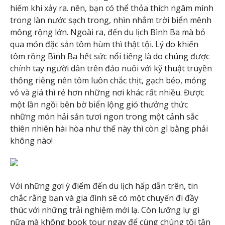
hiếm khi xảy ra. nên, bạn có thể thỏa thích ngâm mình
trong làn nước sạch trong, nhìn nhắm trời biển mênh
mông rộng lớn. Ngoài ra, đến du lịch Bình Ba mà bỏ
qua món đặc sản tôm hùm thì thật tội. Lý do khiến
tôm rồng Bình Ba hết sức nổi tiếng là do chúng được
chính tay người dân trên đảo nuôi với kỹ thuật truyền
thống riêng nên tôm luôn chắc thịt, gạch béo, mỏng
vỏ và giá thì rẻ hơn những nơi khác rất nhiều. Được
một lần ngồi bên bờ biển lộng gió thưởng thức
những món hải sản tươi ngon trong một cảnh sắc
thiên nhiên hài hòa như thế này thì còn gì bằng phải
không nào!
Với những gợi ý điểm đến du lịch hấp dẫn trên, tin
chắc rằng bạn và gia đình sẽ có một chuyến đi đầy
thúc với những trải nghiệm mới lạ. Còn lưỡng lự gì
nữa mà không book tour ngay để cùng chúng tôi tận