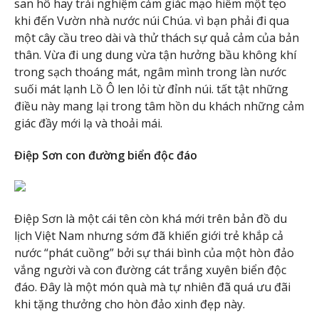
san hô hay trải nghiệm cảm giác mạo hiểm một tẹo
khi đến Vườn nhà nước núi Chúa. vì bạn phải đi qua
một cây cầu treo dài và thử thách sự quả cảm của bản
thân. Vừa đi ung dung vừa tận hưởng bầu không khí
trong sạch thoáng mát, ngâm mình trong làn nước
suối mát lạnh Lồ Ô len lỏi từ đỉnh núi. tất tật những
điều này mang lại trong tâm hồn du khách những cảm
giác đầy mới lạ và thoải mái.
Điệp Sơn con đường biển độc đáo
Điệp Sơn là một cái tên còn khá mới trên bản đồ du
lịch Việt Nam nhưng sớm đã khiến giới trẻ khắp cả
nước “phát cuồng” bởi sự thái bình của một hòn đảo
vắng người và con đường cát trắng xuyên biển độc
đáo. Đây là một món quà mà tự nhiên đã quá ưu đãi
khi tặng thưởng cho hòn đảo xinh đẹp này.