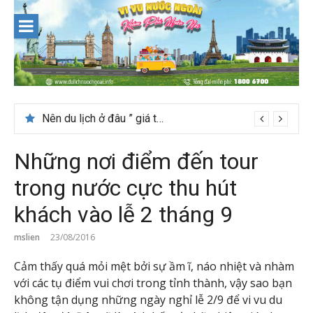
Skip
to
content
Nên du lịch ở đâu ” giá tốt” dịp lễ quốc khánh 2/9
Những nơi điểm đến tour
trong nước cực thu hút
khách vào lễ 2 tháng 9
mslien
23/08/2016
Cảm thấy quá mỏi mệt bởi sự ầm ĩ, náo nhiệt và nhàm
với các tụ điểm vui chơi trong tỉnh thành, vậy sao bạn
không tận dụng những ngày nghỉ lễ 2/9 để vi vu du