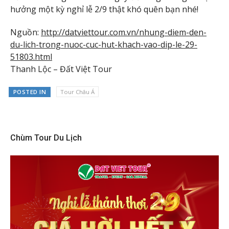
hưởng một kỳ nghỉ lễ 2/9 thật khó quên bạn nhé!
Nguồn:
http://datviettour.com.vn/nhung-diem-den-
du-lich-trong-nuoc-cuc-hut-khach-vao-dip-le-29-
51803.html
Thanh Lộc – Đất Việt Tour
POSTED IN
Tour Châu Á
Chùm Tour Du Lịch