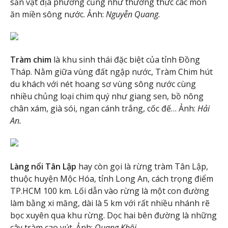
sản vật địa phương cũng như thưởng thức các món
ăn miền sông nước. Ảnh:
Nguyễn Quang.
Tràm chim
là khu sinh thái đặc biệt của tỉnh Đồng
Tháp. Nằm giữa vùng đất ngập nước, Tràm Chim hút
du khách với nét hoang sơ vùng sông nước cùng
nhiều chủng loại chim quý như giang sen, bồ nông
chân xám, già sói, ngan cánh trắng, cốc đế… Ảnh:
Hải
An.
Làng nổi Tân Lập
hay còn gọi là rừng tràm Tân Lập,
thuộc huyện Mộc Hóa, tỉnh Long An, cách trọng điểm
TP.HCM 100 km. Lối dẫn vào rừng là một con đường
làm bằng xi măng, dài là 5 km với rất nhiều nhánh rẽ
bọc xuyên qua khu rừng. Dọc hai bên đường là những
cây tràm cao vút. Ảnh:
Quang Khôi
.