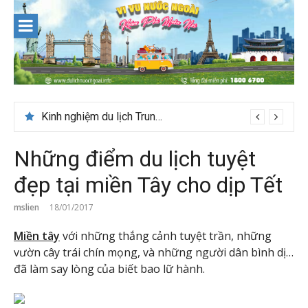
Skip
to
content
Du lịch Maldives – Lần đầu nên đi đâu, chơi gì?
Kinh nghiệm du lịch Trung Á lần đầu cho khách Việt
Những điểm du lịch tuyệt
đẹp tại miền Tây cho dịp Tết
mslien
18/01/2017
Miền tây
với những thắng cảnh tuyệt trần, những
vườn cây trái chín mọng, và những người dân bình dị…
đã làm say lòng của biết bao lữ hành.