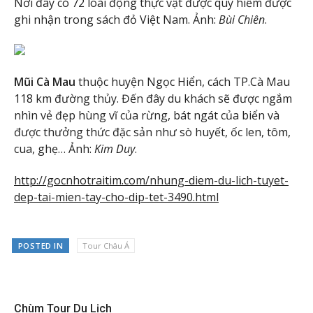
Nơi đây có 72 loài động thực vật được quý hiếm được
ghi nhận trong sách đỏ Việt Nam. Ảnh:
Bùi Chiên
.
Mũi Cà Mau
thuộc huyện Ngọc Hiển, cách TP.Cà Mau
118 km đường thủy. Đến đây du khách sẽ được ngắm
nhìn vẻ đẹp hùng vĩ của rừng, bát ngát của biển và
được thưởng thức đặc sản như sò huyết, ốc len, tôm,
cua, ghẹ… Ảnh:
Kim Duy
.
http://gocnhotraitim.com/nhung-diem-du-lich-tuyet-
dep-tai-mien-tay-cho-dip-tet-3490.html
POSTED IN
Tour Châu Á
Chùm Tour Du Lịch