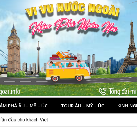
ÁM PHÁ ÂU – MỸ – ÚC
TOUR ÂU – MỸ – ÚC
KINH NG
nên đi đâu, chơi gì?