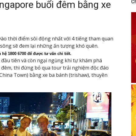
ngapore buổi đêm bằng xe
C
ào thời điểm sôi động nhất với 4 tiếng tham quan
n sông sẽ đem lại những ấn tượng khó quên.
n hệ 1800 6700 để được tư vấn chi tiết.
 đầu tiên và còn ngại ngùng khi tự khám phá
n đêm, thì đừng bỏ qua tour trải nghiệm độc đáo
China Town) bằng xe ba bánh (trishaw), thuyền