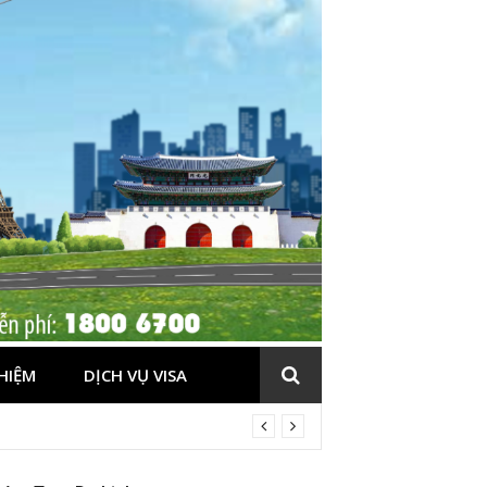
HIỆM
DỊCH VỤ VISA