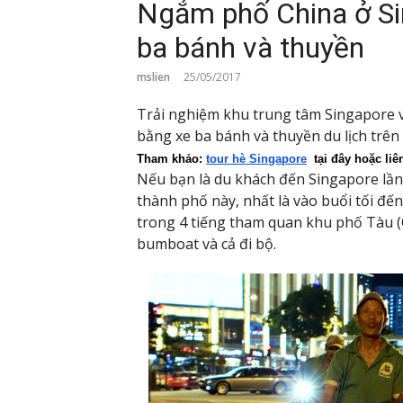
Ngắm phố China ở Si
ba bánh và thuyền
mslien
25/05/2017
Trải nghiệm khu trung tâm Singapore v
bằng xe ba bánh và thuyền du lịch trê
Tham khảo: 
tour hè Singapore
 tại đây hoặc liê
Nếu bạn là du khách đến Singapore lần
thành phố này, nhất là vào buổi tối đế
trong 4 tiếng tham quan khu phố Tàu (
bumboat và cả đi bộ.