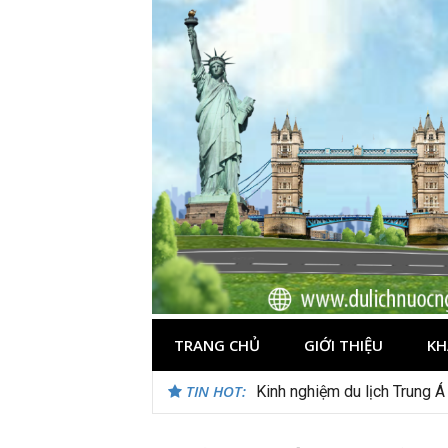
Skip
to
content
TRANG CHỦ
GIỚI THIỆU
KH
TIN HOT:
Du lịch Maldives – Lần đầu 