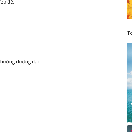
đẹp đẽ.
To
y hướng dương dại.