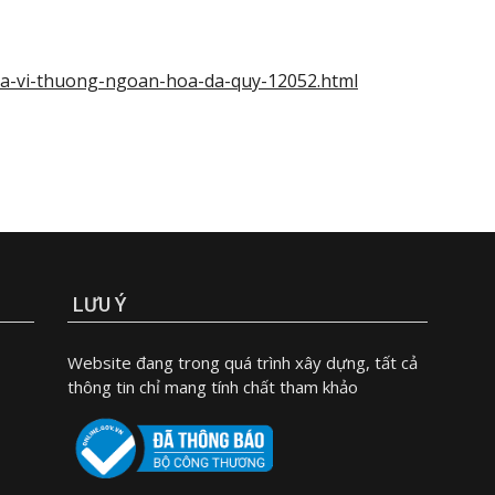
-ba-vi-thuong-ngoan-hoa-da-quy-12052.html
LƯU Ý
Website đang trong quá trình xây dựng, tất cả
thông tin chỉ mang tính chất tham khảo