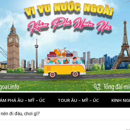
ÁM PHÁ ÂU – MỸ – ÚC
TOUR ÂU – MỸ – ÚC
KINH NG
nên đi đâu, chơi gì?