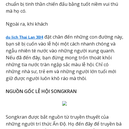
chuẩn bị tinh thần chiến đấu bằng tuốt niềm vui thú
mà họ có.
Ngoài ra, khi khách
đặt chân đến những con đường này,
du lich Thai Lan 30/4
bạn sẽ bị cuốn vào lễ hội một cách nhanh chóng và
ngẫu nhiên té nước vào những người xung quanh.
Nếu đã đến đây, bạn đừng mong trốn thoát khỏi
những tia nước tràn ngập sắc màu lễ hội. Chỉ có
những nhà sư, trẻ em và những người lớn tuổi mới
giữ được người luôn khô ráo mà thôi.
NGUỒN GỐC LỄ HỘI SONGKRAN
Songkran được bắt nguồn từ truyền thuyết của
những người trí thức Ấn Độ. Họ đến đây để truyền bá