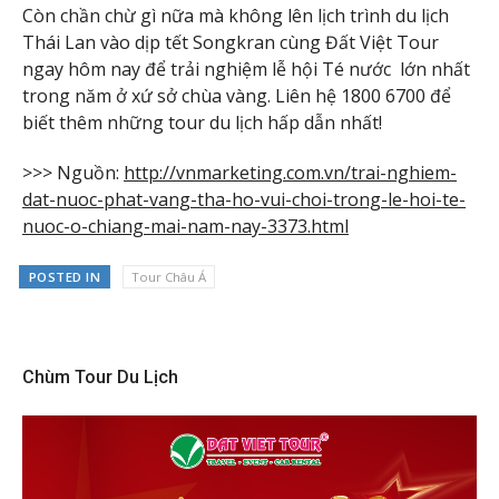
Còn chần chừ gì nữa mà không lên lịch trình du lịch
Thái Lan vào dịp tết Songkran cùng Đất Việt Tour
ngay hôm nay để trải nghiệm lễ hội Té nước lớn nhất
trong năm ở xứ sở chùa vàng. Liên hệ 1800 6700 để
biết thêm những tour du lịch hấp dẫn nhất!
>>> Nguồn:
http://vnmarketing.com.vn/trai-nghiem-
dat-nuoc-phat-vang-tha-ho-vui-choi-trong-le-hoi-te-
nuoc-o-chiang-mai-nam-nay-3373.html
POSTED IN
Tour Châu Á
Chùm Tour Du Lịch