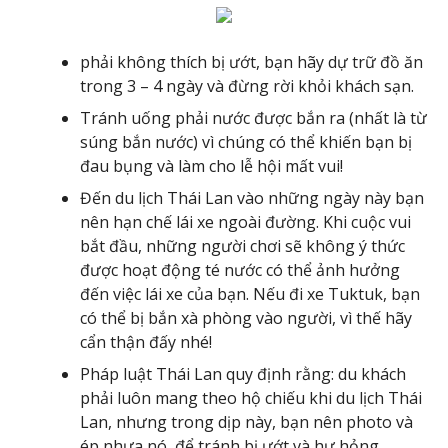
phải không thích bị ướt, bạn hãy dự trữ đồ ăn
trong 3 – 4 ngày và đừng rời khỏi khách sạn.
Tránh uống phải nước được bắn ra (nhất là từ
súng bắn nước) vì chúng có thể khiến bạn bị
đau bụng và làm cho lễ hội mất vui!
Đến du lịch Thái Lan vào những ngày này bạn
nên hạn chế lái xe ngoài đường. Khi cuộc vui
bắt đầu, những người chơi sẽ không ý thức
được hoạt động té nước có thể ảnh hưởng
đến việc lái xe của bạn. Nếu đi xe Tuktuk, bạn
có thể bị bắn xà phòng vào người, vì thế hãy
cẩn thận đấy nhé!
Pháp luật Thái Lan quy định rằng: du khách
phải luôn mang theo hộ chiếu khi du lịch Thái
Lan, nhưng trong dịp này, bạn nên photo và
ép nhựa nó, để tránh bị ướt và hư hỏng.