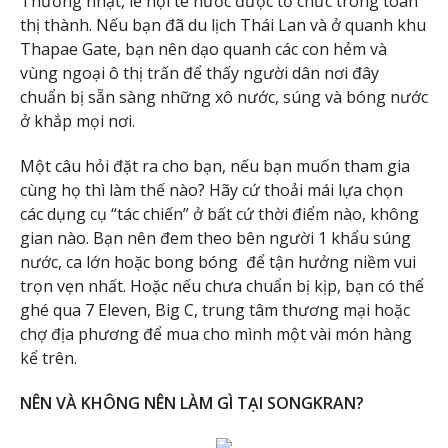
Thường nhật, lễ hội té nước được tổ chức trong toàn
thị thành. Nếu bạn đã du lịch Thái Lan và ở quanh khu
Thapae Gate, bạn nên dạo quanh các con hẻm và
vùng ngoại ô thị trấn để thấy người dân nơi đây
chuẩn bị sẵn sàng những xô nước, súng và bóng nước
ở khắp mọi nơi.
Một câu hỏi đặt ra cho bạn, nếu bạn muốn tham gia
cùng họ thì làm thế nào? Hãy cứ thoải mái lựa chọn
các dụng cụ “tác chiến” ở bất cứ thời điểm nào, không
gian nào. Bạn nên đem theo bên người 1 khẩu súng
nước, ca lớn hoặc bong bóng để tận hưởng niềm vui
trọn vẹn nhất. Hoặc nếu chưa chuẩn bị kịp, bạn có thể
ghé qua 7 Eleven, Big C, trung tâm thương mại hoặc
chợ địa phương để mua cho mình một vài món hàng
kể trên.
NÊN VÀ KHÔNG NÊN LÀM GÌ TẠI SONGKRAN?