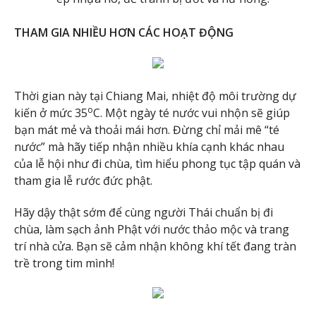
THAM GIA NHIỀU HƠN CÁC HOẠT ĐỘNG
Thời gian này tại Chiang Mai, nhiệt độ môi trường dự
o
kiến ở mức 35
C. Một ngày té nước vui nhộn sẽ giúp
bạn mát mẻ và thoải mái hơn. Đừng chỉ mải mê “té
nước” mà hãy tiếp nhận nhiều khía cạnh khác nhau
của lễ hội như đi chùa, tìm hiểu phong tục tập quán và
tham gia lễ rước đức phật.
Hãy dậy thật sớm để cùng người Thái chuẩn bị đi
chùa, làm sạch ảnh Phật với nước thảo mộc và trang
trí nhà cửa. Bạn sẽ cảm nhận không khí tết đang tràn
trề trong tim mình!