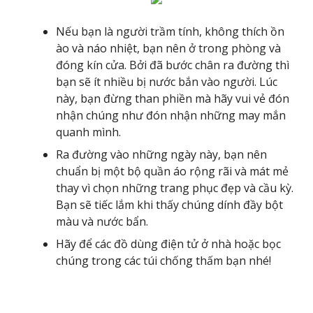
Nếu bạn là người trầm tính, không thích ồn
ào và náo nhiệt, bạn nên ở trong phòng và
đóng kín cửa. Bởi đã bước chân ra đường thì
bạn sẽ ít nhiều bị nước bắn vào người. Lúc
này, bạn đừng than phiền mà hãy vui vẻ đón
nhận chúng như đón nhận những may mắn
quanh mình.
Ra đường vào những ngày này, bạn nên
chuẩn bị một bộ quần áo rộng rãi và mát mẻ
thay vì chọn những trang phục đẹp và cầu kỳ.
Bạn sẽ tiếc lắm khi thấy chúng dính đầy bột
màu và nước bẩn.
Hãy để các đồ dùng điện tử ở nhà hoặc bọc
chúng trong các túi chống thấm bạn nhé!