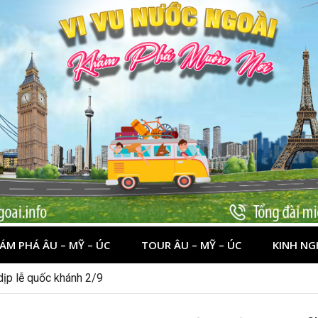
ÁM PHÁ ÂU – MỸ – ÚC
TOUR ÂU – MỸ – ÚC
KINH NG
 dịp lễ quốc khánh 2/9