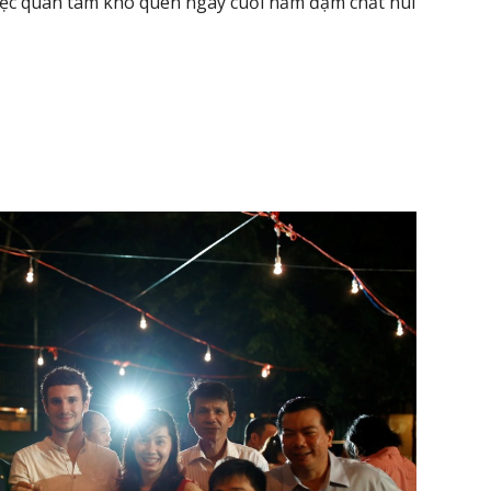
iệc quan tâm khó quên ngày cuối năm đậm chất núi