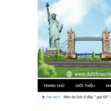
Skip
to
content
TRANG CHỦ
GIỚI THIỆU
KH
TIN HOT:
Nên du lịch ở đâu ” giá tốt”